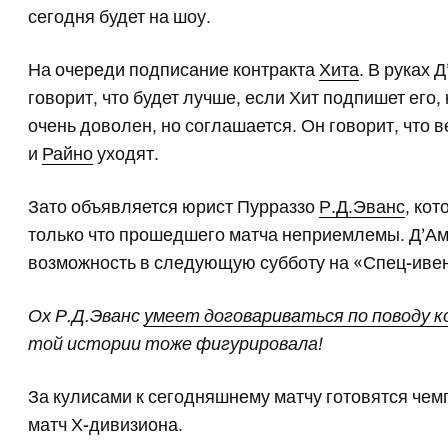
сегодня будет на шоу.
На очереди подписание контракта
Хита
. В руках 
говорит, что будет лучше, если Хит подпишет его,
очень доволен, но соглашается. Он говорит, что 
и
Райно
уходят.
Зато объявляется юрист Пурраззо
Р.Д.Эванс
, ко
только что прошедшего матча неприемлемы. Д’А
возможность в следующую субботу на «Спец-ивент
Ох Р.Д.Эванс
умеет договариваться по поводу 
той истории тоже фигурировала!
За кулисами к сегодняшнему матчу готовятся чем
матч Х-дивизиона.