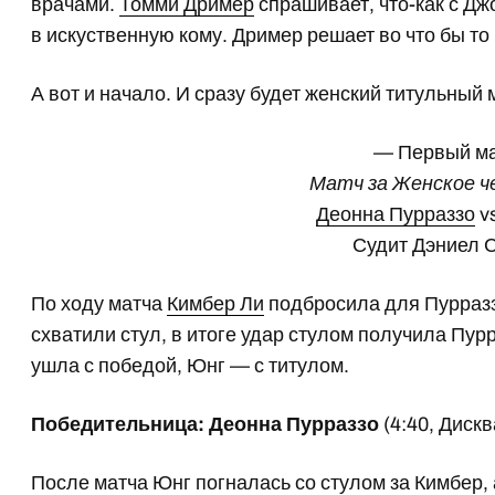
врачами.
Томми Дример
спрашивает, что-как с Дж
в искуственную кому. Дример решает во что бы то 
А вот и начало. И сразу будет женский титульный 
— Первый м
Матч за Женское 
Деонна Пурраззо
v
Судит Дэниел 
По ходу матча
Кимбер Ли
подбросила для Пурраззо
схватили стул, в итоге удар стулом получила Пур
ушла с победой, Юнг — с титулом.
Победительница: Деонна Пурраззо
(4:40, Диск
После матча Юнг погналась со стулом за Кимбер,