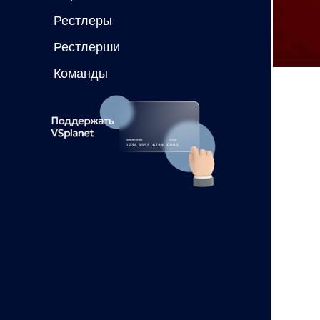
Рестлеры
Рестлерши
Команды