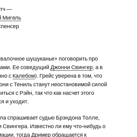
атч —
й Мигель
Спенсер
евалочное шушуканье» поговорить про
сами. Ее соведущий
Джонни Свингер
, а в
нно с
Калебом
). Грейс уверена в том, что
 они с Тениль станут неостановимой силой
ься с Рэйн, так что как насчет этого
я и уходит.
ала спрашивает судью Брэндона Толле,
 Свингера. Известно ли ему что-нибудь о
мации, тогда Дример обращается к