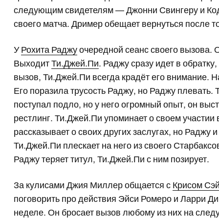
следующим свидетелям — Джонни Свингеру и Код
своего матча. Дример обещает вернуться после тог
У
Рохита Раджу
очередной сеанс своего вызова. Он
Выходит
Ти.Джей.Пи
. Раджу сразу идет в обратку,
вызов, Ти.Джей.Пи всегда крадёт его внимание. Н
Его поразила трусость Раджу, но Раджу плевать. 
поступал подло, но у него огромный опыт, он вы
рестлинг. Ти.Джей.Пи упоминает о своем участии 
рассказывает о своих других заслугах, но Раджу и 
Ти.Джей.Пи плескает на него из своего Старбаксо
Раджу теряет титул, Ти.Джей.Пи с ним позирует.
За кулисами Джия Миллер общается с
Крисом Сэ
поговорить про действия Эйси Ромеро и Ларри Д
неделе. Он бросает вызов любому из них на сле