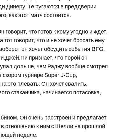
и Динеру. Те ругаются в преддверии
о, как этот матч состоится.
 говорит, что готов к кому угодно и ждет.
 а тот говорит, что и не хочет бросать ему
аоборот он хочет обсудить события BFG.
Ти.Джей.Пи признает, что порой он
ступал дольше, чем Раджу вообще смотрел
в скором турнире Super J-Cup,
на это плевать. Он хочет свалить,
вого стаканчика, начинается потасовка,
йбином
. Он очень расстроен и предлагает
и в отношению к ним с Шелли на прошлой
дующей неделе.