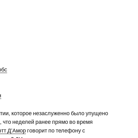
обс
н
ытии, которое незаслуженно было упущено
м, что неделей ранее прямо во время
отт Д’Амор
говорит по телефону с