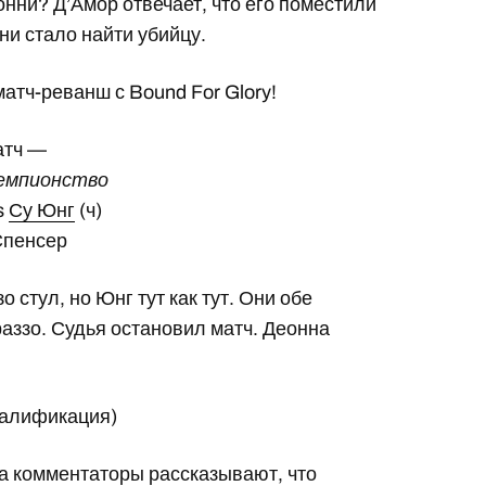
онни? Д’Амор отвечает, что его поместили
ни стало найти убийцу.
матч-реванш с Bound For Glory!
атч —
чемпионство
s
Су Юнг
(ч)
Спенсер
 стул, но Юнг тут как тут. Они обе
раззо. Судья остановил матч. Деонна
валификация)
 а комментаторы рассказывают, что