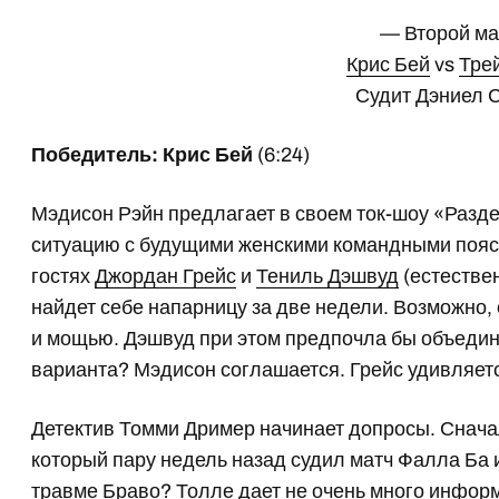
— Второй м
Крис Бей
vs
Тре
Судит Дэниел 
Победитель: Крис Бей
(6:24)
Мэдисон Рэйн предлагает в своем ток-шоу «Разд
ситуацию с будущими женскими командными поя
гостях
Джордан Грейс
и
Тениль Дэшвуд
(естестве
найдет себе напарницу за две недели. Возможно,
и мощью. Дэшвуд при этом предпочла бы объединит
варианта? Мэдисон соглашается. Грейс удивляетс
Детектив Томми Дример начинает допросы. Снач
который пару недель назад судил матч Фалла Ба и
травме Браво? Толле дает не очень много инфор