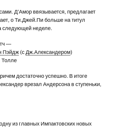
сами. Д’Амор ввязывается, предлагает
ает, о Ти.Джей.Пи больше на титул
На следующей неделе.
тч —
н Пэйдж
(с
Дж.Александером
)
 Толле
ричем достаточно успешно. В итоге
лександер врезал Андерсона в ступеньки,
одну из главных Импактовских новых