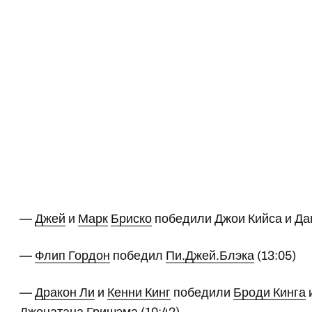
—
Джей
и
Марк
Бриско
победили Джои Кийса и Дан
—
Флип Гордон
победил
Пи.Джей.Блэка
(13:05)
—
Дракон Ли
и
Кенни Кинг
победили
Броди Кинга