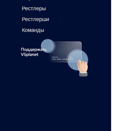
Рестлеры
Рестлерши
Команды