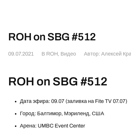
ROH on SBG #512
09.07.2021
В
ROH
,
Видео
Автор:
Алексей Кр
ROH on SBG #512
Дата эфира: 09.07 (заливка на Fite TV 07.07)
Город: Балтимор, Мэриленд, США
Арена: UMBC Event Center