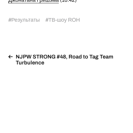
Джонатана Гришэма
(10:42)
#
Результаты
#
ТВ-шоу ROH
NJPW STRONG #48, Road to Tag Team
Turbulence