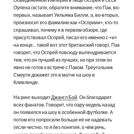
Объединённой Империи в лице Оспрея и Осси
Оупена (кстати, обратите внимание, что Пак, во-
первых, называет Уильяма Билли, а, во-вторых,
произносит его фамилию как «Осприии», кто-то
спрашивал, почему я в первом обзоре, где
присутствовал Оспрей, писал его именно с «и»
на конце…такой вот этот британский говор). Пак
говорит, что Оспрей повсюду выпендривается
тем, что он лучший из лучших, но при этом он
явно не готов к встрече с Паком. Треугольник
Смерти докажет это в матче на шоу в
Кливленде.
На ринг выходит
Джангл Бой
. Он благодарит
всех фанатов. Говорит, что пару недель назад
он появился на шоу в особенной футболке. А
потом его попросили больше её не надевать
(если честно, то я без понятия, о чём речь,