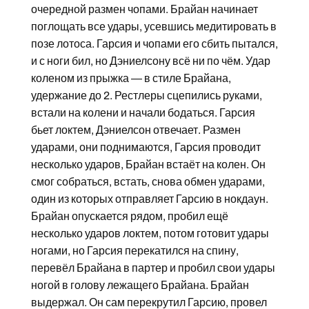
очередной размен чопами. Брайан начинает
поглощать все удары, усевшись медитировать в
позе лотоса. Гарсия и чопами его сбить пытался,
и с ноги бил, но Дэниелсону всё ни по чём. Удар
коленом из прыжка — в стиле Брайана,
удержание до 2. Рестлеры сцепились руками,
встали на колени и начали бодаться. Гарсия
бьет локтем, Дэниелсон отвечает. Размен
ударами, они поднимаются, Гарсия проводит
несколько ударов, Брайан встаёт на колен. Он
смог собраться, встать, снова обмен ударами,
один из которых отправляет Гарсию в нокдаун.
Брайан опускается рядом, пробил ещё
несколько ударов локтем, потом готовит удары
ногами, но Гарсия перекатился на спину,
перевёл Брайана в партер и пробил свои удары
ногой в голову лежащего Брайана. Брайан
выдержал. Он сам перекрутил Гарсию, провел