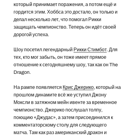
который принимает поражения, а потом ещё и
гордится этим. Хоббса это достало, он только и
делал несколько лет, что помогал Рикки
защищать чемпионство. Теперь он идёт своей
дорогой успеха.
Шоу посетил легендарный
Рикки Стимбот
. Для
тех, кто мог забыть, он тоже имеет прямое
отношение к сегодняшнему шоу, так как он The
Dragon.
На рампе появляется
Крис Джерико
, который на
прошлом динамите всё же уступил Джону
Моксли в затяжном мейн ивенте за временное
чемпионство. Джерико послушал толпу,
поющию «Джудас», а затем присоединился к
комментаторскому столу для следующего
матча. Там как раз американский дракон и