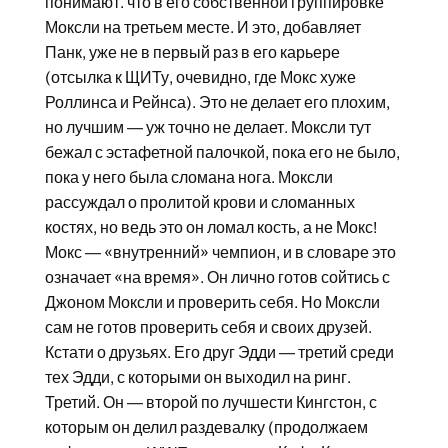
понимают. что в его собственной группировке
Моксли на третьем месте. И это, добавляет
Панк, уже не в первый раз в его карьере
(отсылка к ЩИТу, очевидно, где Мокс хуже
Роллинса и Рейнса). Это не делает его плохим,
но лучшим — уж точно не делает. Моксли тут
бежал с эстафетной палочкой, пока его не было,
пока у него была сломана нога. Моксли
рассуждал о пролитой крови и сломанных
костях, но ведь это он ломал кость, а не Мокс!
Мокс — «внутренний» чемпион, и в словаре это
означает «на время». Он лично готов сойтись с
Джоном Моксли и проверить себя. Но Моксли
сам не готов проверить себя и своих друзей.
Кстати о друзьях. Его друг Эдди — третий среди
тех Эдди, с которыми он выходил на ринг.
Третий. Он — второй по лучшести Кингстон, с
которым он делил раздевалку (продолжаем