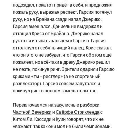
подождал, пока тот придёт в себя, и предложил
пожать руку, выражая респект. Гарсия потянул
руку, но на Брайана сзади напал Джерико.
Гарсия вмешался. Дэниель не выдержал и
оттащил Криса от Брайана. Джерико начал
ругаться и тыкать пальцем в Гарсию. Гарсия
оттолкнул от себя тычущий палец. Крис сказал,
что он этого не забудет, что Гарсия об этом ещё
пожалеет, но всё-таки в драку Джерико решил
не лезть, покинув ринг. Зрители одарили Гарсию
криками «ты – рестлер» (а не спортивный
развлекатор). Гарсия совсем запутался и
покинул ринг в полном замешательстве.
Переключаемся на закулисные разборки
Частной Вечерики
и
Свёрфа Стрикленда
с
Китом Ли
.
Кэссиди
и
Куин
говорят, что их не
уважают, так как они мол не были чемпионами,