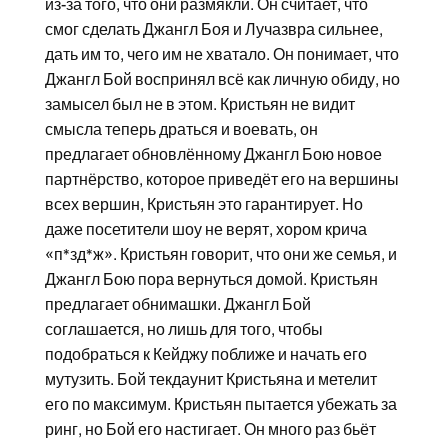
из-за того, что они размякли. Он считает, что
смог сделать Джангл Боя и Лучазвра сильнее,
дать им то, чего им не хватало. Он понимает, что
Джангл Бой воспринял всё как личную обиду, но
замысел был не в этом. Кристьян не видит
смысла теперь драться и воевать, он
предлагает обновлённому Джангл Бою новое
партнёрство, которое приведёт его на вершины
всех вершин, Кристьян это гарантирует. Но
даже посетители шоу не верят, хором крича
«п*зд*ж». Кристьян говорит, что они же семья, и
Джангл Бою пора вернуться домой. Кристьян
предлагает обнимашки. Джангл Бой
соглашается, но лишь для того, чтобы
подобраться к Кейджу поближе и начать его
мутузить. Бой текдаунит Кристьяна и метелит
его по максимум. Кристьян пытается убежать за
ринг, но Бой его настигает. Он много раз бьёт