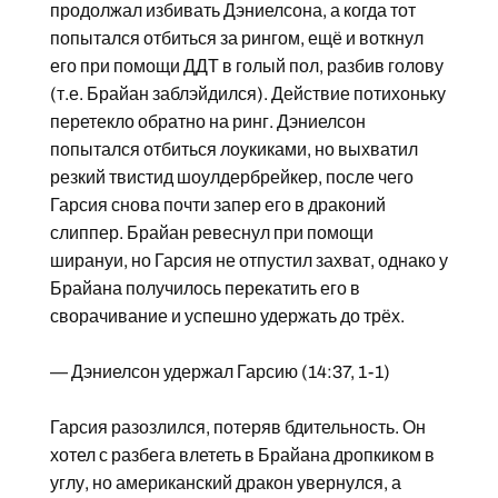
продолжал избивать Дэниелсона, а когда тот
попытался отбиться за рингом, ещё и воткнул
его при помощи ДДТ в голый пол, разбив голову
(т.е. Брайан заблэйдился). Действие потихоньку
перетекло обратно на ринг. Дэниелсон
попытался отбиться лоукиками, но выхватил
резкий твистид шоулдербрейкер, после чего
Гарсия снова почти запер его в драконий
слиппер. Брайан ревеснул при помощи
ширануи, но Гарсия не отпустил захват, однако у
Брайана получилось перекатить его в
сворачивание и успешно удержать до трёх.
— Дэниелсон удержал Гарсию (14:37, 1-1)
Гарсия разозлился, потеряв бдительность. Он
хотел с разбега влететь в Брайана дропкиком в
углу, но американский дракон увернулся, а