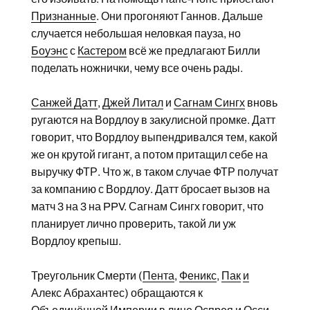
Признанные
. Они прогоняют Ганнов. Дальше
случается небольшая неловкая пауза, но
Боуэнс
с
Кастером
всё же предлагают Билли
поделать ножнички, чему все очень рады.
Санжей Датт
,
Джей Литал
и
Сагнам Сингх
вновь
ругаются на Вордлоу в закулисной промке. Датт
говорит, что Вордлоу выпендривался тем, какой
же он крутой гигант, а потом притащил себе на
выручку ФТР. Что ж, в таком случае ФТР получат
за компанию с Вордлоу. Датт бросает вызов на
матч 3 на 3 на PPV. Сагнам Сингх говорит, что
планирует лично проверить, такой ли уж
Вордлоу крепыш.
Треугольник Смерти (
Пента
,
Феникс
,
Пак
и
Алекс Абрахантес) обращаются к