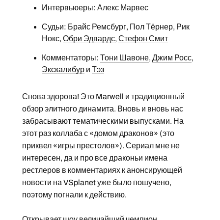
Интервьюеры: Алекс Марвес
Судьи: Брайс Ремсбург, Пол Тёрнер, Рик
Нокс,
Обри Эдвардс
,
Стефон Смит
Комментаторы:
Тони Шавоне
,
Джим Росс
,
Экскалибур
и
Тэз
Снова здорова! Это Marwell и традиционный
обзор элитного динамита. Вновь и вновь нас
забрасывают тематическими выпусками. На
этот раз коллаба с «домом драконов» (это
приквел «игры престолов»). Сериал мне не
интересен, да и про все драконьи имена
рестлеров в комментариях к анонсирующей
новости на VSplanet уже было пошучено,
поэтому погнали к действию.
Открывает шоу величайший чемпион