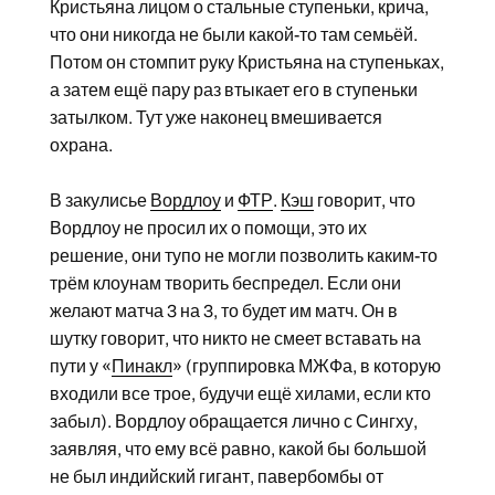
Кристьяна лицом о стальные ступеньки, крича,
что они никогда не были какой-то там семьёй.
Потом он стомпит руку Кристьяна на ступеньках,
а затем ещё пару раз втыкает его в ступеньки
затылком. Тут уже наконец вмешивается
охрана.
В закулисье
Вордлоу
и
ФТР
.
Кэш
говорит, что
Вордлоу не просил их о помощи, это их
решение, они тупо не могли позволить каким-то
трём клоунам творить беспредел. Если они
желают матча 3 на 3, то будет им матч. Он в
шутку говорит, что никто не смеет вставать на
пути у «
Пинакл
» (группировка МЖФа, в которую
входили все трое, будучи ещё хилами, если кто
забыл). Вордлоу обращается лично с Сингху,
заявляя, что ему всё равно, какой бы большой
не был индийский гигант, павербомбы от