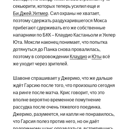
секьюрити, которых теперь усилил еще и
Би.Джей.Уитмер
. Сил охраны не хватает,
поэтому сдержать раздухарившегося Мокса
прибегают сдерживать его же собственные
напарники по БКК – Клаудио Кастаньоли и Уилер
Юта. Моксли наконец понимает, что попытка
дотянуться до Панка снова провалилась,
поэтому в сопровождении
Клаудио
и
Юты
всё
же уходит через зрителей.
Шавоне спрашивает у Джерико, что же дальше
ждёт Гарсию после того, что произошло сегодня
на ринге после матча. Крис говорит, что это
вполне вероятно временное помутнение
рассудка после очень тяжелого поединка.
Джерико, разумеется, ни капли не понравилось,
что Гарсия полез против него, но он даёт
подопечному шанс оправдаться, встретившись