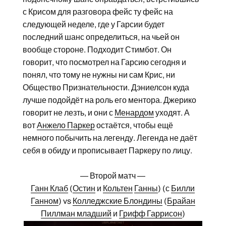
с Крисом для разговора фейс ту фейс на
следующей неделе, где у Гарсии будет
последний шанс определиться, на чьей он
вообще стороне. Подходит Стимбот. Он
говорит, что посмотрел на Гарсию сегодня и
понял, что тому не нужны ни сам Крис, ни
Общество Признательности. Дэниелсон куда
лучше подойдёт на роль его ментора. Джерико
говорит не лезть, и они с
Менардом
уходят. А
вот
Анжело Паркер
остаётся, чтобы ещё
немного побычить на легенду. Легенда не даёт
себя в обиду и прописывает Паркеру по лицу.
— Второй матч —
Ганн Клаб
(
Остин
и
Кольтен
Ганны
) (с
Билли
Ганном
) vs
Колледжские Блондины
(
Брайан
Пиллман младший
и
Грифф Гаррисон
)