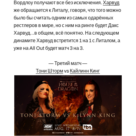
Вордлоу получают все без исключения.
Харвуд
же обращается к Литалу, говоря, что того можно
было бы считать одним из самых одарённых
рестлеров в мире, но с ним на ринге будет Дакс
Харвуд…в общем, всё понятно. На следующем
динамите Харвуд встретится 1 на 1 с Литалом, а
уже на All Out будет матч 3 на 3.
— Третий матч —
Тони Шторм
vs
Кайлинн Кинг