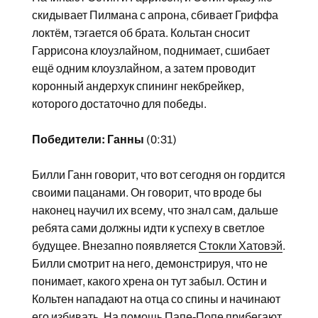
скидывает Пилмана с апрона, сбивает Гриффа
локтём, тэгается об брата. Кольтан сносит
Гаррисона клоузлайном, поднимает, сшибает
ещё одним клоузлайном, а затем проводит
коронный андерхук спининг некбрейкер,
которого достаточно для победы.
Победители: Ганны
(0:31)
Билли Ганн говорит, что вот сегодня он гордится
своими пацанами. Он говорит, что вроде бы
наконец научил их всему, что знал сам, дальше
ребята сами должны идти к успеху в светлое
будущее. Внезапно появляется
Стокли Хатовэй
.
Билли смотрит на него, демонстрируя, что не
понимает, какого хрена он тут забыл. Остин и
Кольтен нападают на отца со спины и начинают
его избивать. На помощь Папе-Попе прибегают