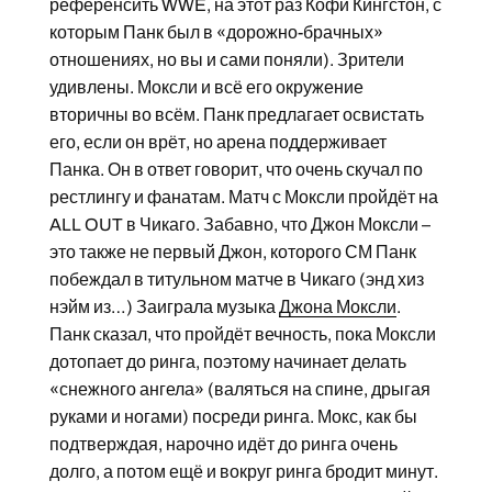
референсить WWE, на этот раз Кофи Кингстон, с
которым Панк был в «дорожно-брачных»
отношениях, но вы и сами поняли). Зрители
удивлены. Моксли и всё его окружение
вторичны во всём. Панк предлагает освистать
его, если он врёт, но арена поддерживает
Панка. Он в ответ говорит, что очень скучал по
рестлингу и фанатам. Матч с Моксли пройдёт на
ALL OUT в Чикаго. Забавно, что Джон Моксли –
это также не первый Джон, которого СМ Панк
побеждал в титульном матче в Чикаго (энд хиз
нэйм из…) Заиграла музыка
Джона Моксли
.
Панк сказал, что пройдёт вечность, пока Моксли
дотопает до ринга, поэтому начинает делать
«снежного ангела» (валяться на спине, дрыгая
руками и ногами) посреди ринга. Мокс, как бы
подтверждая, нарочно идёт до ринга очень
долго, а потом ещё и вокруг ринга бродит минут.