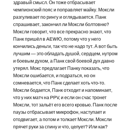
здравый смысл. Он тоже отбрасывает
чемпионский пояс и поправляет майку. Моксли
разгуливает по рингу и оглядывается. Панк
спрашивает, закончил ли Моксли болтовню?
Моксли говорит, что все прекрасно знают, что
Панк пришёл в AEWЮ, потому что у него
кончились деньги, так что не надо тут. А вот быть
лучшим — это обладать душой, сердцем, нутром
и боевым духом, а Панк свой боевой дух давно
утерял. Мокс предлагает Панку показать, что
Моксли ошибается, и подраться, но он
сомневается, что Панк сделает хоть что-то.
Моксли бодается, Панк отходит и напоминает,
что у них матч на PPV, и если он счас тронет
Моксли, тот зальёт его всего кровью. Панк после
паузы отбрасывает микрофон, наступает и
отодвигает, а потом и толкает Моксли. Моксли
прячет руки за спину и что, целует? Или как?