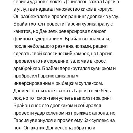
серией ударов с локтя. Дэниелсон зажал Гарсию
в углу, где надавал множество киков в корпус.
Он разбежался и провёл раннинг дропкик в углу.
Брайан хотел провести Гарсии хуриканрану с
канатов, но Дэниель реверсировал сансет
флипом с удержанием. Брайан вырвался, и,
после небольшого размена чопами, решил
сделать свой классический камбек, но Гарсия
прервал его на середине, заломав в кросс
армбрейкер. Брайан перекрутился кувырком и
пробросил Гарсию шикарным
инверсированным рыбацким суплексом.
Дэниелсон пытался зажать Гарсию в ле бель
лок, но тот смог-таки успеть выползти за ринг.
Брайан снёс его дропкиком и собирался
провести удар коленом из прыжка с апрона, но
Гарсия увернулся и провёл ему бэк суплекс на
пол. Он вкатил Дэниелсона обратно и