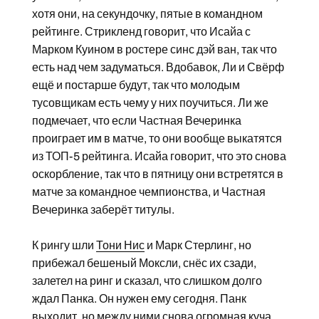
хотя они, на секундочку, пятые в командном
рейтинге. Стрикленд говорит, что Исайа с
Марком Куином в ростере синс дэй ван, так что
есть над чем задуматься. Вдобавок, Ли и Свёрф
ещё и постарше будут, так что молодым
тусовщикам есть чему у них поучиться. Ли же
подмечает, что если Частная Вечеринка
проиграет им в матче, то они вообще выкатятся
из ТОП-5 рейтинга. Исайа говорит, что это снова
оскорбление, так что в пятницу они встретятся в
матче за командное чемпионства, и Частная
Вечеринка заберёт титулы.
К рингу шли
Тони Нис
и Марк Стерлинг, но
прибежал бешеный Моксли, снёс их сзади,
залетел на ринг и сказал, что слишком долго
ждал Панка. Он нужен ему сегодня. Панк
выходит, но между ними снова огромная куча