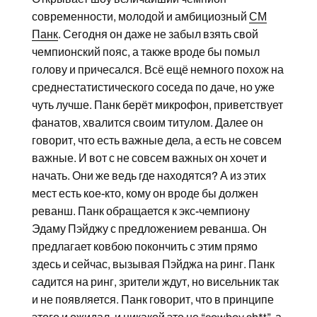
современности, молодой и амбициозный
СМ
Панк
. Сегодня он даже не забыл взять свой
чемпионский пояс, а также вроде бы помыл
голову и причесался. Всё ещё немного похож на
среднестатистического соседа по даче, но уже
чуть лучше. Панк берёт микрофон, приветствует
фанатов, хвалится своим титулом. Далее он
говорит, что есть важные дела, а есть не совсем
важные. И вот с не совсем важных он хочет и
начать. Они же ведь где находятся? А из этих
мест есть кое-кто, кому он вроде бы должен
реванш. Панк обращается к экс-чемпиону
Эдаму Пэйджу с предложением реванша. Он
предлагает ковбою покончить с этим прямо
здесь и сейчас, вызывая Пэйджа на ринг. Панк
садится на ринг, зрители ждут, но висельник так
и не появляется. Панк говорит, что в принципе