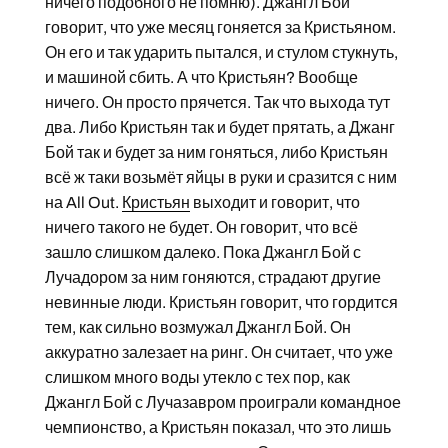
ничего подобного не помню). Джангл Бой
говорит, что уже месяц гоняется за Кристьяном.
Он его и так ударить пытался, и стулом стукнуть,
и машиной сбить. А что Кристьян? Вообще
ничего. Он просто прячется. Так что выхода тут
два. Либо Кристьян так и будет прятать, а Джанг
Бой так и будет за ним гоняться, либо Кристьян
всё ж таки возьмёт яйцы в руки и сразится с ним
на All Out.
Кристьян
выходит и говорит, что
ничего такого не будет. Он говорит, что всё
зашло слишком далеко. Пока Джангл Бой с
Лучадором за ним гоняются, страдают другие
невинные люди. Кристьян говорит, что гордится
тем, как сильно возмужал Джангл Бой. Он
аккуратно залезает на ринг. Он считает, что уже
слишком много воды утекло с тех пор, как
Джангл Бой с Лучазавром проиграли командное
чемпионство, а Кристьян показал, что это лишь