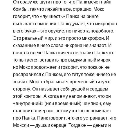
Он сразу же шутит про то, что Панк мечет пайп
бомбы, так что ляхайте все, страшно. Мокс
говорит, что «лучшесть» Панка на ринге
вызывает сомнения. Панк думает, что микрофон
в его руках – это оружие, но ничерта подобного.
Это реальный мир, и это просто микрофон. И
сказанные в него слова нихрена не значаот. И
пояс на плече Панка ничего не значит Панк что-
то пытается вставить про выдуманный мирок,
но Мокс продолжает и говорит, что пока он не
расправился с Панком, его титул тоже ничего не
значит. Мокс отбрасывает временный титул в
сторону. Он называет себя душой и сердцем
этой конторы. А когда ему напоминают, что он
«внутренний» (или временный) чемпион, ему
становится мерзко, потому что он вспоминает
про Панка. Панк говорит, что его устраивает, что
Моксли — душа и сердце. Тогда он — деньги и