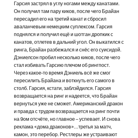
Гарсия застрял в углу ногами между канатами.
Он получил там пару киков, после чего Брайан
пересадил его на третий канат и сбросил
аваланчевым немецким суплексом. Гарсия
поднялся и получил ещё и шотган дропкик с
канатов, отлетев в дальний угол. Он выкатился с
ринга, Брайан разбежался и снёс его суисидой.
Дэниелсон пробил несколько киков, после чего
стал избивать Гарсию плечом об рингпост.
Через какое-то время Дэниель всё же смог
пересилить Брайана и воткнуть его самого в
столб. Гарсия, кстати, заблэйдился. Гарсия
возвращается на ринг и надеется, что Брайан
вернуться уже не сможет. Американский дракон
и правда с трудом возвращается на ринг почти
на 9ом отсчёте, но главное – успевает. И снова
реклама «дома драконов»…третья за матч,
камон, это перебор. Рестлеры же устраивают