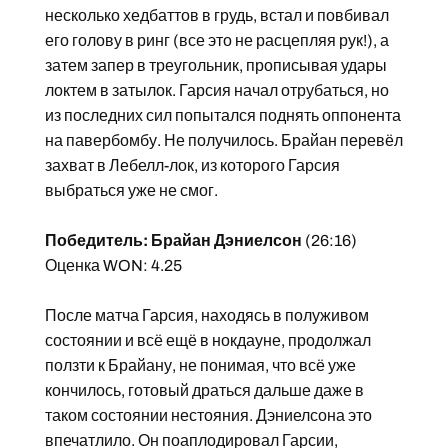
несколько хедбаттов в грудь, встал и повбивал
его голову в ринг (все это не расцепляя рук!), а
затем запер в треугольник, прописывая удары
локтем в затылок. Гарсия начал отрубаться, но
из последних сил попытался поднять оппонента
на павербомбу. Не получилось. Брайан перевёл
захват в Лебелл-лок, из которого Гарсия
выбраться уже не смог.
Победитель: Брайан Дэниелсон
(26:16)
Оценка WON: 4.25
После матча Гарсия, находясь в полуживом
состоянии и всё ещё в нокдауне, продолжал
ползти к Брайану, не понимая, что всё уже
кончилось, готовый драться дальше даже в
таком состоянии нестояния. Дэниелсона это
впечатлило. Он поаплодировал Гарсии,