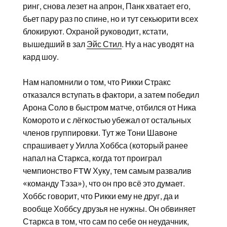
ринг, снова лезет на апрон, Панк хватает его,
бьет пару раз по спине, но и тут секьюрити всех
блокируют. Охраной руководит, кстати,
вышедший в зал
Эйс Стил
. Ну а нас уводят на
кард шоу.
Нам напомнили о том, что Рикки Стракс
отказался вступать в фактори, а затем победил
Арона Соло в быстром матче, отбился от Ника
Коморото и с лёгкостью убежал от остальных
членов группировки. Тут же Тони Шавоне
спрашивает у Уилла Хоббса (который ранее
напал на Старкса, когда тот проиграл
чемпионство FTW Хуку, тем самым развалив
«команду Тэза»), что он про всё это думает.
Хоббс говорит, что Рикки ему не друг, да и
вообще Хоббсу друзья не нужны. Он обвиняет
Старкса в том, что сам по себе он неудачник,