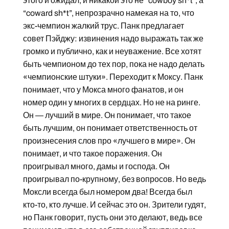
этого и ожидал, и никакой это не “cowboy sh*t”, а
“coward sh*t”, непрозрачно намекая на то, что
экс-чемпион жалкий трус. Панк предлагает
совет Пэйджу: извинения надо выражать так же
громко и публично, как и неуважение. Все хотят
быть чемпионом до тех пор, пока не надо делать
«чемпионские штуки». Переходит к Моксу. Панк
понимает, что у Мокса много фанатов, и он
номер один у многих в сердцах. Но не на ринге.
Он — лучший в мире. Он понимает, что такое
быть лучшим, он понимает ответственность от
произнесения слов про «лучшего в мире». Он
понимает, и что такое поражения. Он
проигрывал много, дамы и господа. Он
проигрывал по-крупному, без вопросов. Но ведь
Моксли всегда был номером два! Всегда был
кто-то, кто лучше. И сейчас это он. Зрители гудят,
но Панк говорит, пусть они это делают, ведь все