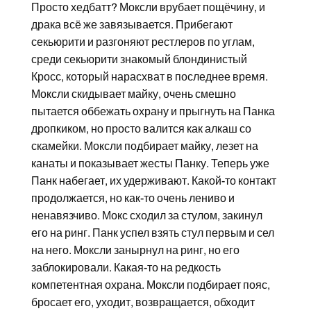
Просто хедбатт? Моксли врубает пощёчину, и
драка всё же завязывается. Прибегают
секьюрити и разгоняют рестлеров по углам,
среди секьюрити знакомый блондинистый
Кросс, который нарасхват в последнее время.
Моксли скидывает майку, очень смешно
пытается оббежать охрану и прыгнуть на Панка
дропкиком, но просто валится как алкаш со
скамейки. Моксли подбирает майку, лезет на
канаты и показывает жесты Панку. Теперь уже
Панк набегает, их удерживают. Какой-то контакт
продолжается, но как-то очень лениво и
ненавязчиво. Мокс сходил за стулом, закинул
его на ринг. Панк успел взять стул первым и сел
на него. Моксли занырнул на ринг, но его
заблокировали. Какая-то на редкость
компетентная охрана. Моксли подбирает пояс,
бросает его, уходит, возвращается, обходит