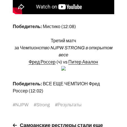
Победитель:
Мистико (12:08)
Третий матч
за Чемпионство NJPW STRONG в открытом
весе
Фред Россер
(ч) vs
Питер Авалон
Победитель:
ВСЕ ЕЩЕ ЧЕМПИОН Фред
Россер (12:02)
#
NJPW
#
Strong
#
Результаты
Самоанские рестлеры стали еще