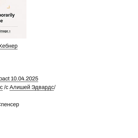
Хебнер
pact 10.04.2025
с
/с
Алишей Эдвардс
/
Спенсер