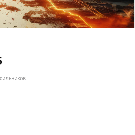
5
асильников