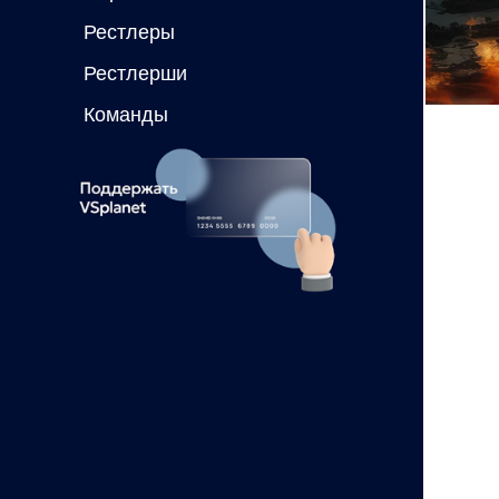
Рестлеры
Рестлерши
Команды