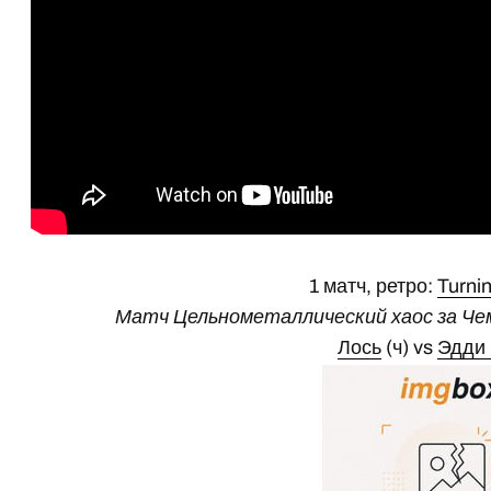
1 матч, ретро:
Turnin
Матч Цельнометаллический хаос за Чем
Лось
(ч) vs
Эдди