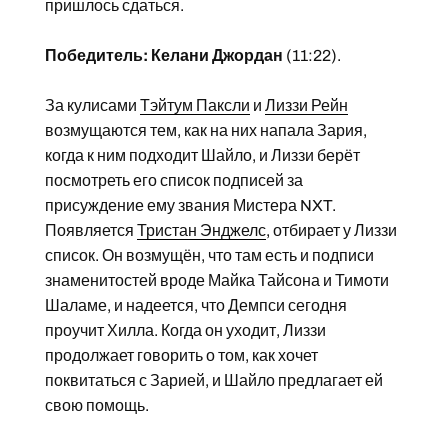
пришлось сдаться.
Победитель: Келани Джордан
(11:22).
За кулисами
Тэйтум Паксли
и
Лиззи Рейн
возмущаются тем, как на них напала Зария,
когда к ним подходит Шайло, и Лиззи берёт
посмотреть его список подписей за
присуждение ему звания Мистера NXT.
Появляется
Тристан Энджелс
, отбирает у Лиззи
список. Он возмущён, что там есть и подписи
знаменитостей вроде Майка Тайсона и Тимоти
Шаламе, и надеется, что Демпси сегодня
проучит Хилла. Когда он уходит, Лиззи
продолжает говорить о том, как хочет
поквитаться с Зарией, и Шайло предлагает ей
свою помощь.