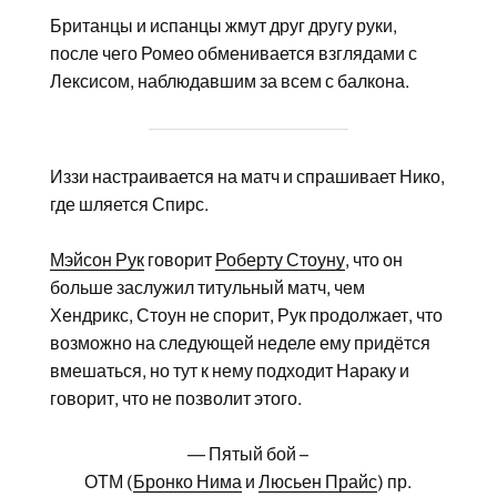
Британцы и испанцы жмут друг другу руки,
после чего Ромео обменивается взглядами с
Лексисом, наблюдавшим за всем с балкона.
Иззи настраивается на матч и спрашивает Нико,
где шляется Спирс.
Мэйсон Рук
говорит
Роберту Стоуну
, что он
больше заслужил титульный матч, чем
Хендрикс, Стоун не спорит, Рук продолжает, что
возможно на следующей неделе ему придётся
вмешаться, но тут к нему подходит Нараку и
говорит, что не позволит этого.
— Пятый бой –
ОТМ (
Бронко Нима
и
Люсьен Прайс
) пр.