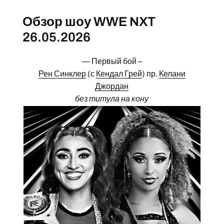
Обзор шоу WWE NXT
26.05.2026
— Первый бой –
Рен Синклер
(с
Кендал Грей
) пр.
Келани
Джордан
без титула на кону