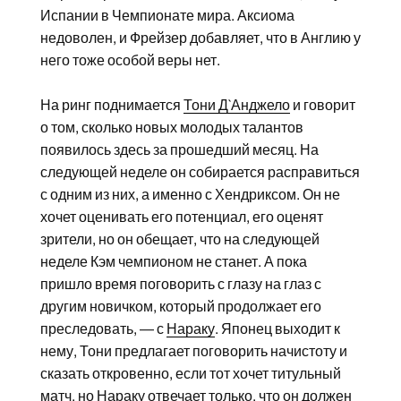
Испании в Чемпионате мира. Аксиома
недоволен, и Фрейзер добавляет, что в Англию у
него тоже особой веры нет.
На ринг поднимается
Тони Д`Анджело
и говорит
о том, сколько новых молодых талантов
появилось здесь за прошедший месяц. На
следующей неделе он собирается расправиться
с одним из них, а именно с Хендриксом. Он не
хочет оценивать его потенциал, его оценят
зрители, но он обещает, что на следующей
неделе Кэм чемпионом не станет. А пока
пришло время поговорить с глазу на глаз с
другим новичком, который продолжает его
преследовать, — с
Нараку
. Японец выходит к
нему, Тони предлагает поговорить начистоту и
сказать откровенно, если тот хочет титульный
матч, но Нараку отвечает только, что он должен