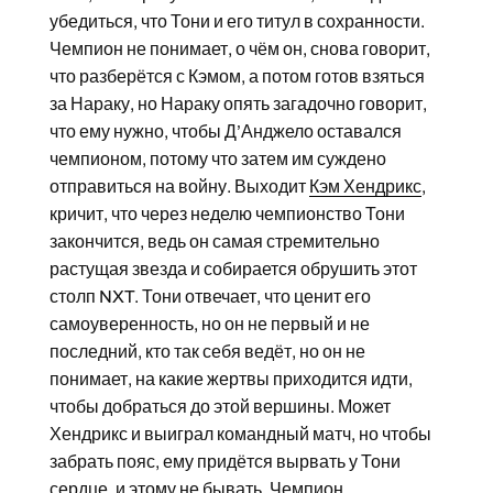
убедиться, что Тони и его титул в сохранности.
Чемпион не понимает, о чём он, снова говорит,
что разберётся с Кэмом, а потом готов взяться
за Нараку, но Нараку опять загадочно говорит,
что ему нужно, чтобы Д’Анджело оставался
чемпионом, потому что затем им суждено
отправиться на войну. Выходит
Кэм Хендрикс
,
кричит, что через неделю чемпионство Тони
закончится, ведь он самая стремительно
растущая звезда и собирается обрушить этот
столп NXT. Тони отвечает, что ценит его
самоуверенность, но он не первый и не
последний, кто так себя ведёт, но он не
понимает, на какие жертвы приходится идти,
чтобы добраться до этой вершины. Может
Хендрикс и выиграл командный матч, но чтобы
забрать пояс, ему придётся вырвать у Тони
сердце, и этому не бывать. Чемпион