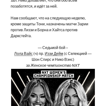
зал. Нико добавляет, что они обо всём
позаботятся, и идёт за ней.
Нам сообщают, что на следующую неделю,
кроме защиты Тони, назначены матчи Зарии
против Лиззи и Борна и Хайтса против
Даркстейта.
— Седьмой бой –
Лола Вайс
(ч) пр.
Иззи Дейм
(с Селекцией —
Шон Спирс и Нико Вэнс)
за Женское чемпионство NXT