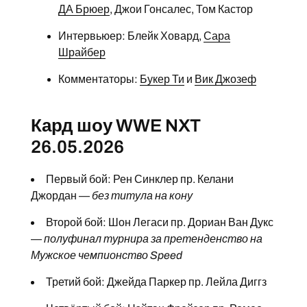
ДА Брюер
, Джои Гонсалес, Том Кастор
Интервьюер: Блейк Ховард,
Сара
Шрайбер
Комментаторы:
Букер Ти
и
Вик Джозеф
Кард шоу WWE NXT
26.05.2026
Первый бой: Рен Синклер пр. Келани
Джордан —
без титула на кону
Второй бой: Шон Легаси пр. Дориан Ван Дукс
—
полуфинал турнира за претенденство на
Мужское чемпионство Speed
Третий бой: Джейда Паркер пр. Лейла Диггз