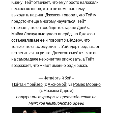
Киану. Тейт отвечает, что ему просто наложили
несколько швов, и это не помешает ему
выходить на ринг. Джексон говорит, что Тейту
предстоит ещё многому научиться, Тейт
отвечает, что он вообще-то старше Дрейка,
Майка Локвуд
выступает вперёд, но Джексон
останавливает её и говорит Уайлдеру, что
только что спас ему жизнь. Уайлдер предлагает
встретиться на ринге, Джексон смеётся, что он
на самом деле не хочет так рисковать, а Тейт
возражает, что живёт именно ради риска.
— Четвёртый бой –
Нэйтан Фрейзер
(с
Аксиомой
) vs
Ромео Морено
(с
Ноамом Даром
)
полуфинал турнира за претенденство на
Мужское чемпионство Speed