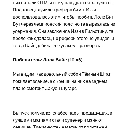
них напали ОТМ, и все ушли драться за кулисы.
Под конец случился рефери бамп, Иззи
воспользовалась этим, чтобы пробить Лоле Биг
Бут через чемпионский пояс, но та вырвалась из
удержания. Она заключила Иззи в Гильотину, та
вроде как сдалась, но рефери этого не увидел, и
тогда Вайс добила её кулаком с разворота.
Победитель: Лола Вайс
(10:46).
Мы видим, как довольный собой Тёмный Штат
покидает здание, а с крыши на них на заднем
плане смотрит
Сакуон Шугарс
.
Выпуск получился слабее пары предыдущих, и
лучшими матчами стали оупенер и мэйн от
девушек. Трёхминутные матчи от полутяжей