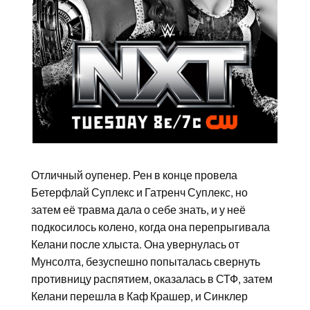
Отличный оупенер. Рен в конце провела
Бетерфлай Суплекс и Гатренч Суплекс, но
затем её травма дала о себе знать, и у неё
подкосилось колено, когда она перепрыгивала
Келани после хлыста. Она увернулась от
Мунсолта, безуспешно попыталась свернуть
противницу распятием, оказалась в СТФ, затем
Келани перешла в Каф Крашер, и Синклер