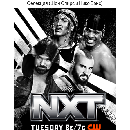
Селекция (
Шон Спирс
и
Нико Вэнс
)