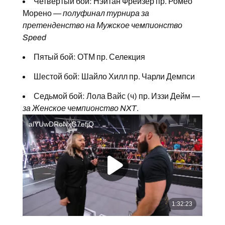
Четвёртый бой: Нэйтан Фрейзер пр. Ромео
Морено —
полуфинал турнира за
претенденство на Мужское чемпионство
Speed
Пятый бой: ОТМ пр. Селекция
Шестой бой: Шайло Хилл пр. Чарли Демпси
Седьмой бой: Лола Вайс (ч) пр. Иззи Дейм —
за Женское чемпионство NXT
.