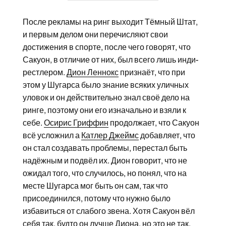
После рекламы на ринг выходит Тёмный Штат,
и первым делом они перечисляют свои
достижения в спорте, после чего говорят, что
Сакуон, в отличие от них, был всего лишь инди-
рестлером.
Дион Леннокс
признаёт, что при
этом у Шугарса было знание всяких уличных
уловок и он действительно знал своё дело на
ринге, поэтому они его изначально и взяли к
себе.
Осирис Гриффин
продолжает, что Сакуон
всё усложнил а
Катлер Джеймс
добавляет, что
он стал создавать проблемы, перестал быть
надёжным и подвёл их. Дион говорит, что не
ожидал того, что случилось, но понял, что на
месте Шугарса мог быть он сам, так что
присоединился, потому что нужно было
избавиться от слабого звена. Хотя Сакуон вёл
себя так, будто он лучше Диона, но это не так,