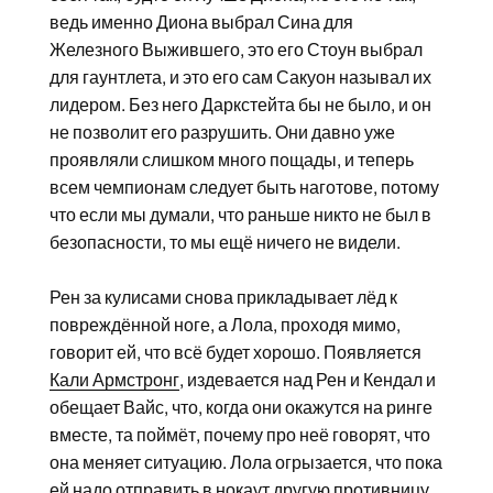
ведь именно Диона выбрал Сина для
Железного Выжившего, это его Стоун выбрал
для гаунтлета, и это его сам Сакуон называл их
лидером. Без него Даркстейта бы не было, и он
не позволит его разрушить. Они давно уже
проявляли слишком много пощады, и теперь
всем чемпионам следует быть наготове, потому
что если мы думали, что раньше никто не был в
безопасности, то мы ещё ничего не видели.
Рен за кулисами снова прикладывает лёд к
повреждённой ноге, а Лола, проходя мимо,
говорит ей, что всё будет хорошо. Появляется
Кали Армстронг
, издевается над Рен и Кендал и
обещает Вайс, что, когда они окажутся на ринге
вместе, та поймёт, почему про неё говорят, что
она меняет ситуацию. Лола огрызается, что пока
ей надо отправить в нокаут другую противницу.