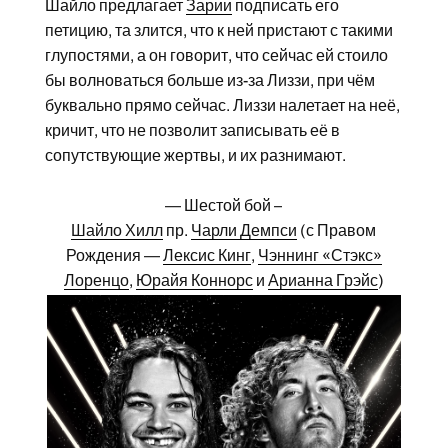
Шайло предлагает
Зарии
подписать его
петицию, та злится, что к ней пристают с такими
глупостями, а он говорит, что сейчас ей стоило
бы волноваться больше из-за Лиззи, при чём
буквально прямо сейчас. Лиззи налетает на неё,
кричит, что не позволит записывать её в
сопутствующие жертвы, и их разнимают.
— Шестой бой –
Шайло Хилл
пр.
Чарли Демпси
(с Правом
Рождения —
Лексис Кинг
,
Чэннинг «Стэкс»
Лоренцо
,
Юрайя Коннорс
и
Арианна Грэйс
)