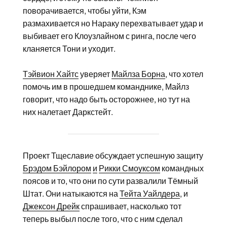
поворачивается, чтобы уйти, Кэм
размахивается но Нараку перехватывает удар и
выбивает его Клоузлайном с ринга, после чего
кланяется Тони и уходит.
Тэйвион Хайтс
уверяет
Майлза Борна
, что хотел
помочь им в прошедшем команднике, Майлз
говорит, что надо быть осторожнее, но тут на
них налетает Даркстейт.
Проект Тщеславие обсуждает успешную защиту
Брэдом Бэйлором
и
Рикки Смоуксом
командных
поясов и то, что они по сути развалили Тёмный
Штат. Они натыкаются на
Тейта Уайлдера
, и
Джексон Дрейк
спрашивает, насколько тот
теперь выбыл после того, что с ним сделал