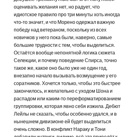
оценивать желания нет, но радует, что
идиотское правило про три минуты хоть иногда
что-то значит, и что Морено одержал важную
победу над ветераном, поскольку из всех
новичков у него пока были, наверно, самые
большие трудности с тем, чтобы выделиться.
Остаётся вообще непонятной логика сюжета
Селекции, и почему поведение Спирса, точно
такое же, какое оно было уже не один год,
внезапно начало вызывать возмущение у его
соратников. Хочется только, чтобы это быстрее
закончилось, и желательно с уходом Шона и
распадом или каким-то переформатированием
группировки, которая явно себя изжила. Дебют
Лейлы не сказать, чтобы особенно удался, и в
нынешнем дивизионе ей будет выделиться
очень сложно. В конфликт Нараку и Тони
добавили интриги, видимо, всё это приведёт к