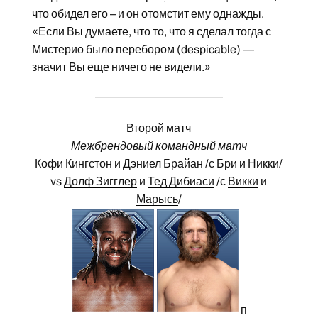
что обидел его – и он отомстит ему однажды.
«Если Вы думаете, что то, что я сделал тогда с
Мистерио было перебором (despicable) —
значит Вы еще ничего не видели.»
Второй матч
Межбрендовый командный матч
Кофи Кингстон
и
Дэниел Брайан
/с
Бри
и
Никки
/
vs
Долф Зигглер
и
Тед Дибиаси
/с
Викки
и
Марысь
/
п