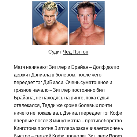
Судит
Чед Пэттон
Матч начинают Зигглер и Брайан – Долф долго
держит Дэниала в болевом, после чего
передает тэг ДиБиаси. Очень суматошное и
грязное начало – Зигглер постоянно бил
Брайана, не находясь на ринге, пока судья
отвлекался, Тедди же кроме болевых почти
ничего не показывал. Дэниал передает тэг Кофи
впервые после 3 минут матча – противоборство
Кингстона против Зигглера заканчивается очень
быстро – свежий Кофи проводит Зигглеру Boom