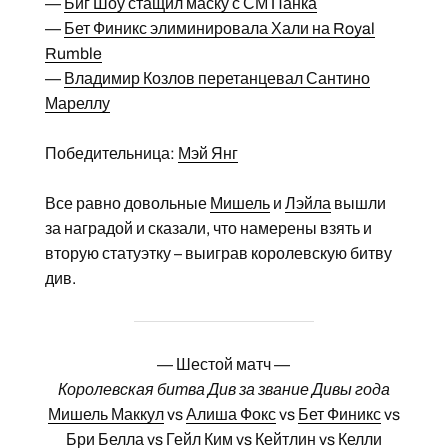
—
Биг Шоу стащил маску с СМ Панка
—
Бет Финикс элиминировала Хали на Royal
Rumble
—
Владимир Козлов перетанцевал Сантино
Мареллу
Победительница:
Мэй Янг
Все равно довольные
Мишель
и
Лэйла
вышли
за наградой и сказали, что намерены взять и
вторую статуэтку – выиграв королевскую битву
див.
— Шестой матч —
Королевская битва Див за звание Дивы года
Мишель Маккул
vs
Алиша Фокс
vs
Бет Финикс
vs
Бри Белла
vs
Гейл Ким
vs
Кейтлин
vs
Келли