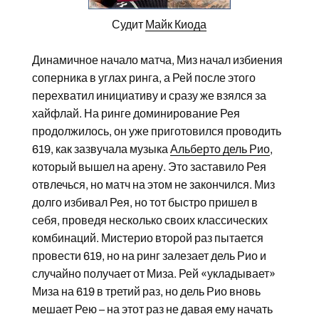
Судит
Майк Киода
Динамичное начало матча, Миз начал избиения
соперника в углах ринга, а Рей после этого
перехватил инициативу и сразу же взялся за
хайфлай. На ринге доминирование Рея
продолжилось, он уже приготовился проводить
619, как зазвучала музыка
Альберто дель Рио
,
который вышел на арену. Это заставило Рея
отвлечься, но матч на этом не закончился. Миз
долго избивал Рея, но тот быстро пришел в
себя, проведя несколько своих классических
комбинаций. Мистерио второй раз пытается
провести 619, но на ринг залезает дель Рио и
случайно получает от Миза. Рей «укладывает»
Миза на 619 в третий раз, но дель Рио вновь
мешает Рею – на этот раз не давая ему начать