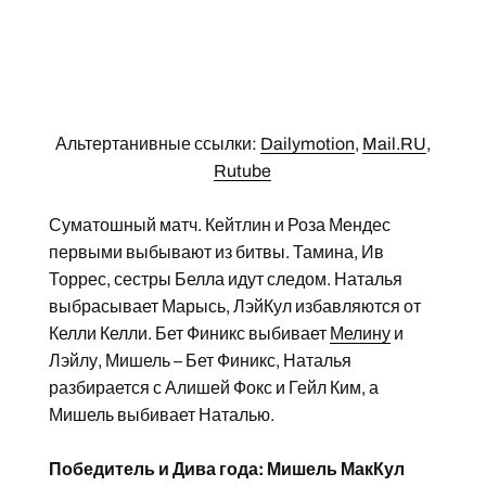
Альтертанивные ссылки:
Dailymotion
,
Mail.RU
,
Rutube
Суматошный матч. Кейтлин и Роза Мендес
первыми выбывают из битвы. Тамина, Ив
Торрес, сестры Белла идут следом. Наталья
выбрасывает Марысь, ЛэйКул избавляются от
Келли Келли. Бет Финикс выбивает
Мелину
и
Лэйлу, Мишель – Бет Финикс, Наталья
разбирается с Алишей Фокс и Гейл Ким, а
Мишель выбивает Наталью.
Победитель и Дива года: Мишель МакКул