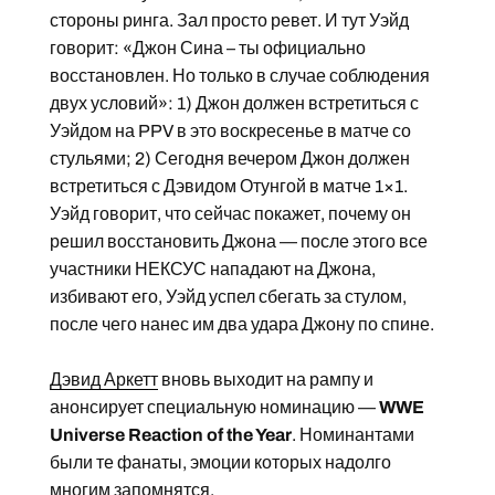
стороны ринга. Зал просто ревет. И тут Уэйд
говорит: «Джон Сина – ты официально
восстановлен. Но только в случае соблюдения
двух условий»: 1) Джон должен встретиться с
Уэйдом на PPV в это воскресенье в матче со
стульями; 2) Сегодня вечером Джон должен
встретиться с Дэвидом Отунгой в матче 1×1.
Уэйд говорит, что сейчас покажет, почему он
решил восстановить Джона — после этого все
участники НЕКСУС нападают на Джона,
избивают его, Уэйд успел сбегать за стулом,
после чего нанес им два удара Джону по спине.
Дэвид Аркетт
вновь выходит на рампу и
анонсирует специальную номинацию —
WWE
Universe Reaction of the Year
. Номинантами
были те фанаты, эмоции которых надолго
многим запомнятся.