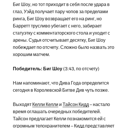
Биг Шоу, но тот приходит в себя после удара в
глаз, Уэйд получает пару чопов за пределами
ринга, Биг Шоу возвращает его на ринг, но
Барретт трусливо убегает с него, забирает
статуэтку с комментаторского стола и уходит с
арены. Судья отсчитывает десятку, Биг Шоу
побеждает по отсчету. Сложно было назвать это
хорошим матчем.
Победитель: Биг Шоу
(3:43, по отсчету)
Нам напоминают, что Дива Года определится
сегодня в Королевской Битве Див чуть позже.
Выходят
Келли Келли
и
Тайсон Кидд
– настало
время оглашать очередных победителей.
Тайсон предлагает Келли познакомится ей с
огромным телохранителем – Кидд представляет