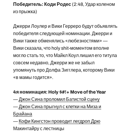
Победитель: Коди Родес
(2:48, Удар коленом
из прыжка)
Джерри Лоулер и Вики Герреро будут объявлять
победителя следующей номинации. Джерри и
Вики также обменялись «любезностями» —
Вики сказала, что holy shit-моментом вполне
могло стать то, что Майкл Коул лишил его титула
совсем недавно, Джерри же не забыл
упомянуть про Долфа Зигглера, которому Вики
«в мамы годится».
4я номинация: Holy $#!+ Move of the Year
—
Джон Сина проломил Батистой сцену
—
Джон Сина прыгнул с клетки на Миза и
Брайана
—
Кофи Кингстон проводит легдроп Дрю
Макинтайру с лестницы