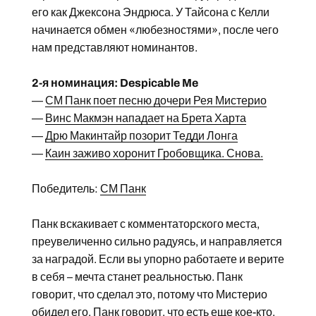
его как Джексона Эндрюса. У Тайсона с Келли
начинается обмен «любезностями», после чего
нам представляют номинантов.
2-я номинация: Despicable Me
—
СМ Панк поет песню дочери Рея Мистерио
—
Винс Макмэн нападает на Брета Харта
—
Дрю Макинтайр позорит Тедди Лонга
—
Каин заживо хоронит Гробовщика. Снова.
Победитель:
СМ Панк
Панк вскакивает с комментаторского места,
преувеличенно сильно радуясь, и направляется
за наградой. Если вы упорно работаете и верите
в себя – мечта станет реальностью. Панк
говорит, что сделал это, потому что Мистерио
обидел его. Панк говорит, что есть еще кое-кто,