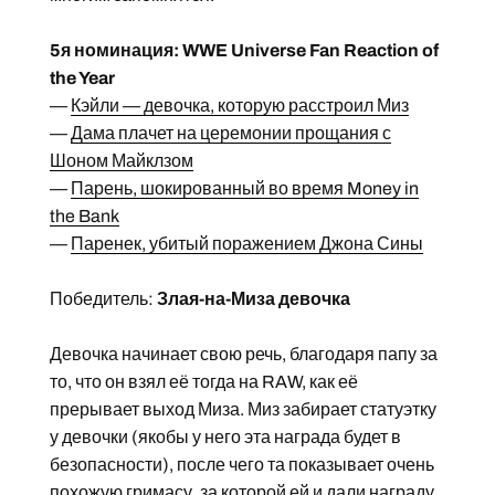
5я номинация: WWE Universe Fan Reaction of
the Year
—
Кэйли — девочка, которую расстроил Миз
—
Дама плачет на церемонии прощания с
Шоном Майклзом
—
Парень, шокированный во время Money in
the Bank
—
Паренек, убитый поражением Джона Сины
Победитель:
Злая-на-Миза девочка
Девочка начинает свою речь, благодаря папу за
то, что он взял её тогда на RAW, как её
прерывает выход Миза. Миз забирает статуэтку
у девочки (якобы у него эта награда будет в
безопасности), после чего та показывает очень
похожую гримасу, за которой ей и дали награду.