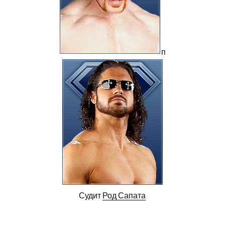
п
Судит
Род Сапата