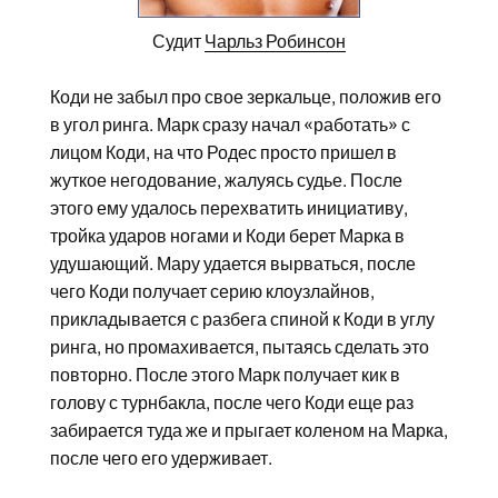
Судит
Чарльз Робинсон
Коди не забыл про свое зеркальце, положив его
в угол ринга. Марк сразу начал «работать» с
лицом Коди, на что Родес просто пришел в
жуткое негодование, жалуясь судье. После
этого ему удалось перехватить инициативу,
тройка ударов ногами и Коди берет Марка в
удушающий. Мару удается вырваться, после
чего Коди получает серию клоузлайнов,
прикладывается с разбега спиной к Коди в углу
ринга, но промахивается, пытаясь сделать это
повторно. После этого Марк получает кик в
голову с турнбакла, после чего Коди еще раз
забирается туда же и прыгает коленом на Марка,
после чего его удерживает.