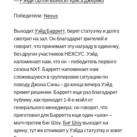
—
Рэнди Ортон выносит Криса Джерико
Победители:
Nexus
Выходит
Уэйд Барретт
, берет статуэтку и долго
смотрит на зал. Он благодарит зрителей и
говорит, что принимает эту награду в одиночку,
без других участников НЕКСУС. Уэйд
напоминает нам, что он – победитель первого
сезона NXT. Барретт напоминает нам
сложившуюся в группировке ситуацию по
поводу Джона Сины – до конца вечера Уэйд
примет решение. Барретт еще раз благодарит
публику, как приходит 1-й е-мэйл от
генерального менеджера: он говорит, что
приготовил для Барретта еще один «шок» –
матч против Биг Шоу.
Биг Шоу
выходит на
арену, тут же отнимает у Уэйда статуэтку и зовет