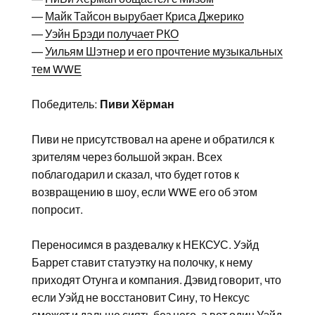
—
Майк Тайсон вырубает Криса Джерико
—
Уэйн Брэди получает РКО
—
Уильям Шэтнер и его прочтение музыкальных
тем WWE
Победитель:
Пиви Хёрман
Пиви не присутствовал на арене и обратился к
зрителям через большой экран. Всех
поблагодарил и сказал, что будет готов к
возвращению в шоу, если WWE его об этом
попросит.
Переносимся в раздевалку к НЕКСУС. Уэйд
Баррет ставит статуэтку на полочку, к нему
приходят Отунга и компания. Дэвид говорит, что
если Уэйд не восстановит Сину, то Нексус