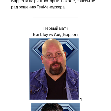
Барретта на ринг, который, похоже, совсем не
рад решению ГенМенеджера.
Первый матч
Биг Шоу
vs
Уэйд Барретт
п