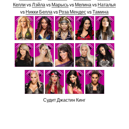
Келли
vs
Лэйла
vs
Марысь
vs
Мелина
vs
Наталья
vs
Никки Белла
vs
Роза Мендес
vs
Тамина
Судит Джастин Кинг