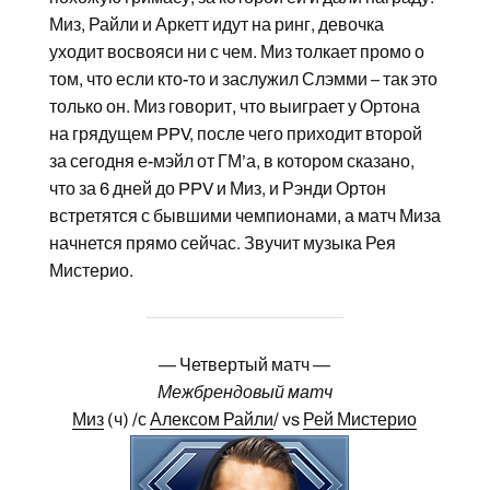
Миз, Райли и Аркетт идут на ринг, девочка
уходит восвояси ни с чем. Миз толкает промо о
том, что если кто-то и заслужил Слэмми – так это
только он. Миз говорит, что выиграет у Ортона
на грядущем PPV, после чего приходит второй
за сегодня е-мэйл от ГМ’а, в котором сказано,
что за 6 дней до PPV и Миз, и Рэнди Ортон
встретятся с бывшими чемпионами, а матч Миза
начнется прямо сейчас. Звучит музыка Рея
Мистерио.
— Четвертый матч —
Межбрендовый матч
Миз
(ч) /с
Алексом Райли
/ vs
Рей Мистерио