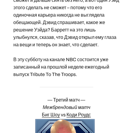
сможет и дальше сиять без него, а вот один Уэйд
этого сделать не сможет – потому что его
одиночная карьера никогда не выглядела
обещающей. Дэвид спрашивает, какое же
решение Уэйда? Барретт на это лишь
улыбнулся, сказав, что Дэвид открыл ему глаза
на вещи и теперь он знает, что сделает.
В эту субботу на канале NBC состоится уже
записанный на прошлой неделе ежегодный
выпуск Tribute To The Troops.
— Третий матч —
Межбрендовый матч
Биг Шоу
vs
Коди Роудс