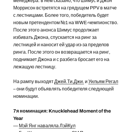
менеджера: в нем сказано, что Шимус и Джон
Моррисон встретятся на грядущем PPV в матче
с лестницами. Более того, победитель будет
новым претендентом №1 на WWE-чемпионство.
После этого анонса Шимус продолжает
избивать Джона, спускается на ринг за
лестницей и наносит ей удар из-за пределов
ринга. После этого он возвращается на ринг,
поднимает Джона и с разбега бросает его на
лежащую лестницу.
На рампу выходят
Джей.Ти.Джи.
и
Уильям Регал
– они будут объявлять победителя следующей
номинации.
7я номинация: Knucklehead Moment of the
Year
—
Мэй Янг наваляла ЛэйКул