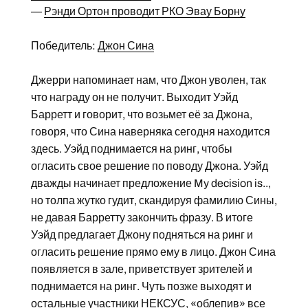
—
Рэнди Ортон проводит РКО Эвау Борну
Победитель:
Джон Сина
Джерри напоминает нам, что Джон уволен, так
что награду он не получит. Выходит Уэйд
Барретт и говорит, что возьмет её за Джона,
говоря, что Сина наверняка сегодня находится
здесь. Уэйд поднимается на ринг, чтобы
огласить свое решение по поводу Джона. Уэйд
дважды начинает предложение My decision is..,
но толпа жутко гудит, скандируя фамилию Сины,
не давая Барретту закончить фразу. В итоге
Уэйд предлагает Джону подняться на ринг и
огласить решение прямо ему в лицо. Джон Сина
появляется в зале, приветствует зрителей и
поднимается на ринг. Чуть позже выходят и
остальные участники НЕКСУС, «облепив» все