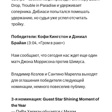
Drop, Trouble in Paradise и удерживает
соперника. ДиБиаси попытался помешать
удержанию, но судья уже успел отсчитать
тройку.
Победители: Кофи Кингстон и Дэниал
Брайан
(3:04, «Гром в раю»)
Нам сообщают, что сегодня нас ждет еще один
матч Джона Моррисона против Шимуса.
Владимир Козлов и Сантино Марелла выходят
для оглашения победителя следующей
номинации, немного повеселив публику.
3-я номинация: Guest Star Shining Moment of
the Year
—
ПиВи Херман общается с Мизом