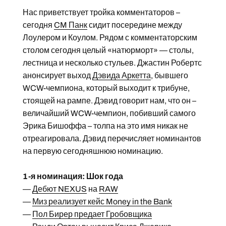
Нас приветствует тройка комментаторов –
сегодня
CM Панк
сидит посередине между
Лоулером и Коулом. Рядом с комментаторским
столом сегодня целый «натюрморт» — столы,
лестница и несколько стульев. Джастин Робертс
анонсирует выход
Дэвида Аркетта
, бывшего
WCW-чемпиона, который выходит к трибуне,
стоящей на рампе. Дэвид говорит нам, что он –
величайший WCW-чемпион, побивший самого
Эрика Бишоффа – толпа на это имя никак не
отреагировала. Дэвид перечисляет номинантов
на первую сегодняшнюю номинацию.
1-я номинация: Шок года
—
Дебют NEXUS
на
RAW
—
Миз реализует кейс Money in the Bank
—
Пол Бирер предает Гробовщика