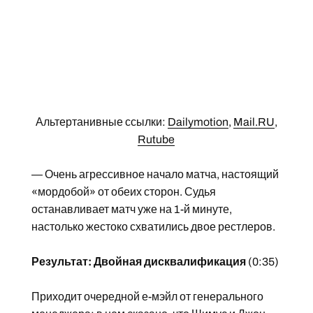
Альтертанивные ссылки:
Dailymotion
,
Mail.RU
,
Rutube
— Очень агрессивное начало матча, настоящий
«мордобой» от обеих сторон. Судья
останавливает матч уже на 1-й минуте,
настолько жестоко схватились двое рестлеров.
Результат: Двойная дисквалификация
(0:35)
Приходит очередной е-мэйл от генерального