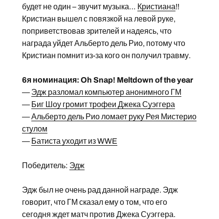
будет не один – звучит музыка…
Кристиана
!!
Кристиан вышел с повязкой на левой руке,
поприветствовав зрителей и надеясь, что
награда уйдет Альберто дель Рио, потому что
Кристиан помнит из-за кого он получил травму.
6я номинация: Oh Snap! Meltdown of the year
—
Эдж разломал компьютер анонимного ГМ
—
Биг Шоу громит трофеи Джека Суэггера
—
Альберто дель Рио ломает руку Рея Мистерио
стулом
—
Батиста уходит из WWE
Победитель:
Эдж
Эдж был не очень рад данной награде. Эдж
говорит, что ГМ сказал ему о том, что его
сегодня ждет матч против Джека Суэггера.