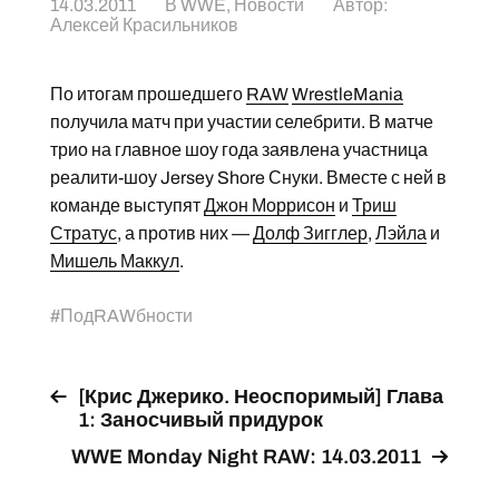
14.03.2011
В
WWE
,
Новости
Автор:
Алексей Красильников
По итогам прошедшего
RAW
WrestleMania
получила матч при участии селебрити. В матче
трио на главное шоу года заявлена участница
реалити-шоу Jersey Shore Снуки. Вместе с ней в
команде выступят
Джон Моррисон
и
Триш
Стратус
, а против них —
Долф Зигглер
,
Лэйла
и
Мишель Маккул
.
#
ПодRAWбности
[Крис Джерико. Неоспоримый] Глава
1: Заносчивый придурок
WWE Monday Night RAW: 14.03.2011