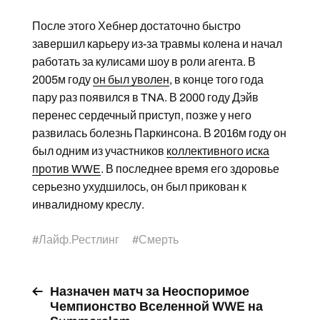
После этого Хебнер достаточно быстро
завершил карьеру из-за травмы колена и начал
работать за кулисами шоу в роли агента. В
2005м году
он был уволен
, в конце того года
пару раз появился в TNA. В 2000 году Дэйв
перенес сердечный приступ, позже у него
развилась болезнь Паркинсона. В 2016м году он
был одним из участников
коллективного иска
против WWE
. В последнее время его здоровье
серьезно ухудшилось, он был прикован к
инвалидному креслу.
#
Лайф.Рестлинг
#
Смерть
Назначен матч за Неоспоримое
Чемпионство Вселенной WWE на