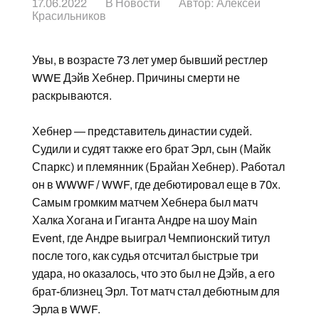
17.06.2022
В
Новости
Автор:
Алексей
Красильников
Увы, в возрасте 73 лет умер бывший рестлер
WWE Дэйв Хебнер. Причины смерти не
раскрываются.
Хебнер — представитель династии судей.
Судили и судят также его брат Эрл, сын (Майк
Спаркс) и племянник (Брайан Хебнер). Работал
он в WWWF / WWF, где дебютировал еще в 70х.
Самым громким матчем Хебнера был матч
Халка Хогана и Гиганта Андре на шоу Main
Event, где Андре выиграл Чемпионский титул
после того, как судья отсчитал быстрые три
удара, но оказалось, что это был не Дэйв, а его
брат-близнец Эрл. Тот матч стал дебютным для
Эрла в WWF.