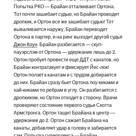
Попытка РКО — Брайан отталкивает Ортона.
Тот почти зашибает судью, но Брайан проводит
дропкик, и Ортон все же зашибает судью! Тот
вываливается наружу, Брайан переводит
Ортона в партер, и на ринг выходит другой судья
Джон Коун
. Брайан разбегается — скуп-
пауэрслэм от Ортона — удержание лишь до 2.
Ортон пробует провести еще ДДТ с канатов, но
Брайан контратакует и фиксирует Йес-лок!
Ортон ползет к канатам и с трудом добирается
до них. Брайан сразу бьет Ортона лоу-киками и
хай-киками по ребрам в углу. Он разбегается с
дропкиком, но Ортон отходит в сторону. Врачи
проверяют состояние первого судьи Скотта
Армстронга. Ортон тащит Брайана в центр —
удержание до 2. Ортон сажает Брайана на
канаты, добавляет удар в голову и забирается
сам. Попытка суперплекса — Брайан