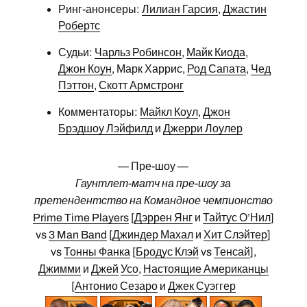
Ринг-анонсеры:
Лилиан Гарсия
,
Джастин
Робертс
Судьи:
Чарльз Робинсон
,
Майк Киода
,
Джон Коун
, Марк Харрис,
Род Сапата
,
Чед
Пэттон
,
Скотт Армстронг
Комментаторы:
Майкл Коул
,
Джон
Брэдшоу Лэйфилд
и
Джерри Лоулер
— Пре-шоу —
Гаунтлет-матч на пре-шоу за
претендентство на Командное чемпионство
Prime Time Players
[
Дэррен Янг
и
Тайтус О’Нил
]
vs
3 Man Band
[
Джиндер Махал
и
Хит Слэйтер
]
vs
Тонны Фанка
[
Бродус Клэй
vs
Тенсай
],
Джимми
и
Джей
Усо
,
Настоящие Американцы
[
Антонио Сезаро
и
Джек Суэггер