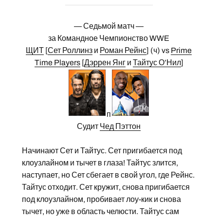
— Седьмой матч —
за Командное Чемпионство WWE
ЩИТ
[
Сет Роллинз
и
Роман Рейнс
] (ч) vs
Prime
Time Players
[
Дэррен Янг
и
Тайтус О’Нил
]
п
Судит
Чед Пэттон
Начинают Сет и Тайтус. Сет пригибается под
клоузлайном и тычет в глаза! Тайтус злится,
наступает, но Сет сбегает в свой угол, где Рейнс.
Тайтус отходит. Сет кружит, снова пригибается
под клоузлайном, пробивает лоу-кик и снова
тычет, но уже в область челюсти. Тайтус сам