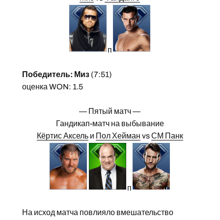
п
Победитель: Миз
(7:51)
оценка WON: 1.5
— Пятый матч —
Гандикап-матч на выбывание
Кёртис Аксель
и
Пол Хейман
vs
СМ Панк
п
На исход матча повлияло вмешательство