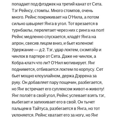
попадает под флэджек на третий канат от Сета.
Тэг Рейнсу, стомпы. Много стомпов, очень
много. Рейнс покрикивает на О’Нила, а потом
сильно швыряет Янга в угол. Тот врезается в
турнбаклы, перелетает через них с ринга на пол!
Рейнс медленно спускается, кладёт Янга на
апрон, свесив лицом вниз, и бьет коленом!
Удержание — д 2. Тэг, удар локтем, снэмпэйр и
чинлок в партере от Сета. Даже не чинлок, а
Кобра-клатч что ли? О’Нил мотивирует. Янг
поднимется, отбивается локтем по корпусу. Сет
бьет мощно клоузлайном, держа Дэррена за
руку. Он добавляет пару пощечин, разбегается,
но Янг встречает его суплексом живот-к-животу!
Янг ползёт в свой угол, Рейнс успевает взять тэг,
выбегает и запихивает его в свой. Он тычет
пальцем в Тайтуса, разбегается в Янга, но тот
уклоняется. Рейнс хватает его за ногу, но Янг