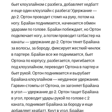
бьет клоузлайном с разбега, добавляет хедбатт
и еще один клоузлайн с разбега! Удержание —
до 2. Ортон проводит стомп на руку, потом на
ногу. Брайан поднимается, начинается обмен
ударами по голове. Брайан побеждает, но Ортон
подключает ногу, а потом проводит гатбастер на
канаты — удержание до 2. Ортон тянет Брайана
за волосы, за бороду, фиксирует жесткий чинлок
в партере. Брайан все же поднимается, бьет
Ортона по корпусу, разбегается, пригибается
под клоузлайном, переводит Ортона в партер и
бьет рукой. Ортон поднимается и вырубает
Брайана клоузлайном — неудачное удержание.
Гарвин-стомпы от Ортона, он загоняет Брайана
в угол — удержание до 2. Ортон тащит Брайана
в угол, проводит удары рукой по голове с 2
каната, поднимает Брайана за бороду и еще
добавляет хедбатт. Кнут в угол, Брайан