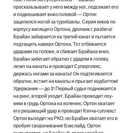
проскальзывает у него между ног, подсекает его
и подвешивает вниз головой — Ортон
зацепился ногой за турнбаклы. Серия киков по
корпусу висящего Ортона, дропкик с разбега!
Брайан забирается на третий канат и пытается
подтащить наверх Ортона. Тот отбивается
ударами по голове, и сбивает Брайана вниз.
Брайан забегает обратно с ударом в голову,
лезет на канаты и проводит Суперплекс,
держась ногами за канаты! Он подтягивается
обратно, встает на канаты и прыгает хедбаттом!
Удержание — до 2! Первый судья поднимается
на ринг, второй уходит. Брайан проводит лоу-
кики в грудь Ортона на коленях, Ортон хватает
его решающий удар и проводит Кэпча-суплекс!
Ортон выходит на РКО, но Брайан хватает его и
пробует сворачивание Бэкслайд. Ортон