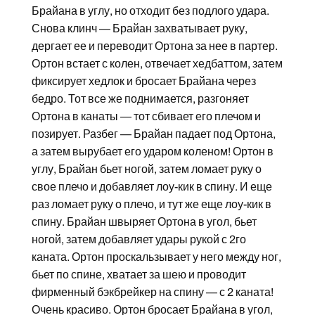
Брайана в углу, но отходит без подлого удара.
Снова клинч — Брайан захватывает руку,
дергает ее и переводит Ортона за нее в партер.
Ортон встает с колен, отвечает хедбаттом, затем
фиксирует хедлок и бросает Брайана через
бедро. Тот все же поднимается, разгоняет
Ортона в канаты — тот сбивает его плечом и
позирует. Разбег — Брайан падает под Ортона,
а затем вырубает его ударом коленом! Ортон в
углу, Брайан бьет ногой, затем ломает руку о
свое плечо и добавляет лоу-кик в спину. И еще
раз ломает руку о плечо, и тут же еще лоу-кик в
спину. Брайан швыряет Ортона в угол, бьет
ногой, затем добавляет удары рукой с 2го
каната. Ортон проскальзывает у него между ног,
бьет по спине, хватает за шею и проводит
фирменный бэкбрейкер на спину — с 2 каната!
Очень красиво. Ортон бросает Брайана в угол,