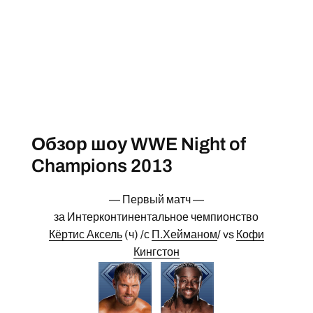
Обзор шоу WWE Night of
Champions 2013
— Первый матч —
за Интерконтинентальное чемпионство
Кёртис Аксель
(ч) /с
П.Хейманом
/ vs
Кофи
Кингстон