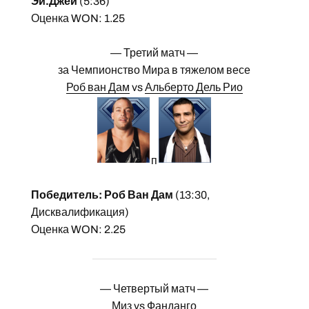
Эй.Джей
(5:36)
Оценка WON: 1.25
— Третий матч —
за Чемпионство Мира в тяжелом весе
Роб ван Дам
vs
Альберто Дель Рио
п
Победитель: Роб Ван Дам
(13:30,
Дисквалификация)
Оценка WON: 2.25
— Четвертый матч —
Миз
vs
Фанданго