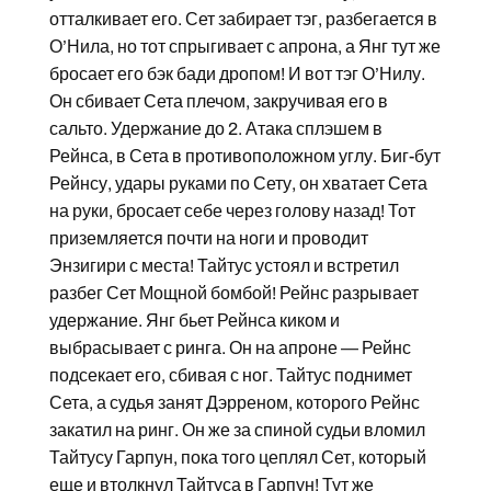
отталкивает его. Сет забирает тэг, разбегается в
О’Нила, но тот спрыгивает с апрона, а Янг тут же
бросает его бэк бади дропом! И вот тэг О’Нилу.
Он сбивает Сета плечом, закручивая его в
сальто. Удержание до 2. Атака сплэшем в
Рейнса, в Сета в противоположном углу. Биг-бут
Рейнсу, удары руками по Сету, он хватает Сета
на руки, бросает себе через голову назад! Тот
приземляется почти на ноги и проводит
Энзигири с места! Тайтус устоял и встретил
разбег Сет Мощной бомбой! Рейнс разрывает
удержание. Янг бьет Рейнса киком и
выбрасывает с ринга. Он на апроне — Рейнс
подсекает его, сбивая с ног. Тайтус поднимет
Сета, а судья занят Дэрреном, которого Рейнс
закатил на ринг. Он же за спиной судьи вломил
Тайтусу Гарпун, пока того цеплял Сет, который
еще и втолкнул Тайтуса в Гарпун! Тут же