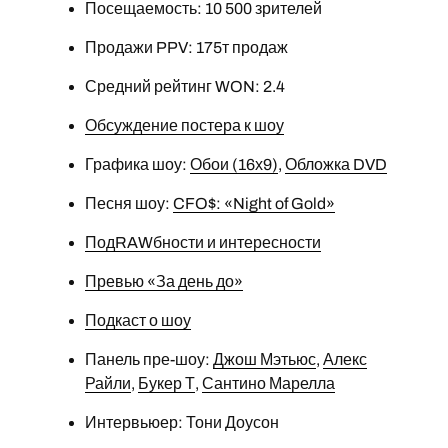
Посещаемость: 10 500 зрителей
Продажи PPV: 175т продаж
Средний рейтинг WON: 2.4
Обсуждение постера к шоу
Графика шоу:
Обои (16х9)
,
Обложка DVD
Песня шоу:
CFO$: «Night of Gold»
ПодRAWбности и интересности
Превью «За день до»
Подкаст о шоу
Панель пре-шоу:
Джош Мэтьюс
,
Алекс
Райли
,
Букер Т
,
Сантино Марелла
Интервьюер: Тони Доусон