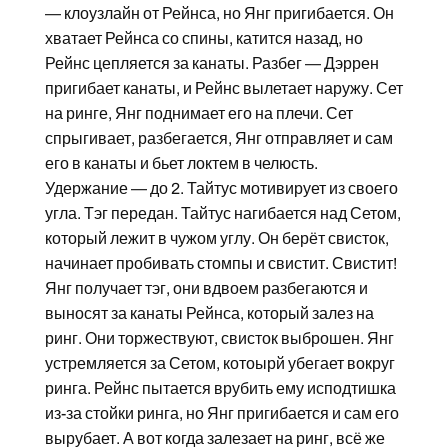
— клоузлайн от Рейнса, но Янг пригибается. Он
хватает Рейнса со спины, катится назад, но
Рейнс цепляется за канаты. Разбег — Дэррен
пригибает канаты, и Рейнс вылетает наружу. Сет
на ринге, Янг поднимает его на плечи. Сет
спрыгивает, разбегается, Янг отправляет и сам
его в канаты и бьет локтем в челюсть.
Удержание — до 2. Тайтус мотивирует из своего
угла. Тэг передан. Тайтус нагибается над Сетом,
который лежит в чужом углу. Он берёт свисток,
начинает пробивать стомпы и свистит. Свистит!
Янг получает тэг, они вдвоем разбегаются и
выносят за канаты Рейнса, который залез на
ринг. Они торжествуют, свисток выброшен. Янг
устремляется за Сетом, котоырй убегает вокруг
ринга. Рейнс пытается врубить ему исподтишка
из-за стойки ринга, но Янг пригибается и сам его
вырубает. А вот когда залезает на ринг, всё же