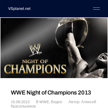
VSplanet.net
WWE Night of Champions 2013
15.09.2013
В
WWE
,
Видео
Автор:
Алексей
Красильников