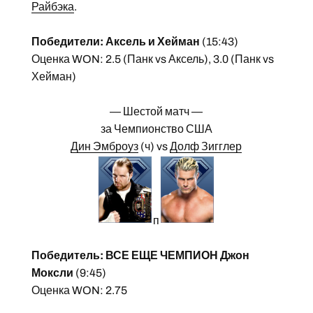
Райбэка
.
Победители: Аксель и Хейман
(15:43)
Оценка WON: 2.5 (Панк vs Аксель), 3.0 (Панк vs
Хейман)
— Шестой матч —
за Чемпионство США
Дин Эмброуз
(ч) vs
Долф Зигглер
п
Победитель: ВСЕ ЕЩЕ ЧЕМПИОН Джон
Моксли
(9:45)
Оценка WON: 2.75