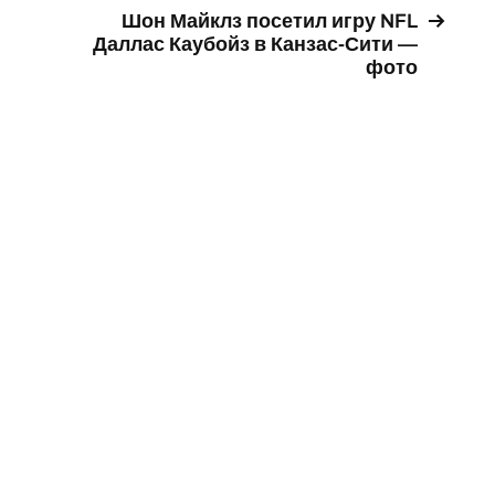
Шон Майклз посетил игру NFL
Даллас Каубойз в Канзас-Сити —
фото