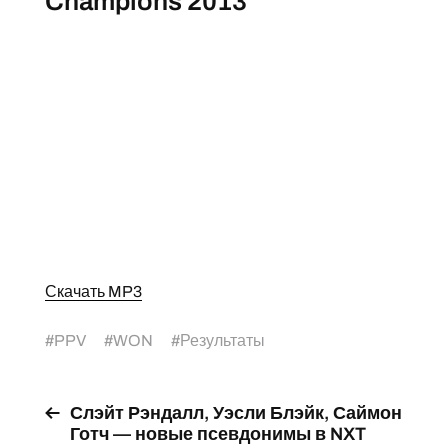
Champions 2013
Скачать MP3
#
PPV
#
WON
#
Результаты
Слэйт Рэндалл, Уэсли Блэйк, Саймон
Готч — новые псевдонимы в NXT