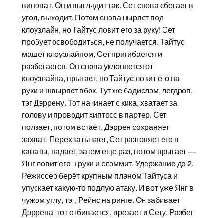
виноват. Он и выглядит так. Сет снова сбегает в
угол, выходит. Потом снова ныряет под
клоузлайн, но Тайтус ловит его за руку! Сет
пробует освободиться, не получается. Тайтус
машет клоузлайном, Сет пригибается и
разбегается. Он снова уклоняется от
клоузлайна, прыгает, но Тайтус ловит его на
руки и швыряет вбок. Тут же бадислэм, легдроп,
тэг Дэррену. Тот начинает с кика, хватает за
голову и проводит хиптосс в партер. Сет
ползает, потом встаёт. Дэррен сохраняет
захват. Перехватывает, Сет разгоняет его в
канаты, падает, затем еще раз, потом прыгает —
Янг ловит его н руки и слэммит. Удержание до 2.
Режиссер берёт крупным планом Тайтуса и
упускает какую-то подлую атаку. И вот уже Янг в
чужом углу, тэг, Рейнс на ринге. Он забивает
Дэррена, тот отбивается, врезает и Сету. Разбег