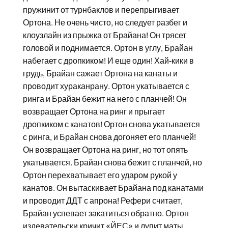
пружинит от турнбаклов и перепрыгивает
Ортона. Не очень чисто, но следует разбег и
клоузлайн из прыжка от Брайана! Он трясет
головой и поднимается. Ортон в углу, Брайан
набегает с дропкиком! И еще один! Хай-кики в
грудь, Брайан сажает Ортона на канаты и
проводит хураканрану. Ортон укатывается с
ринга и Брайан бежит на него с планчей! Он
возвращает Ортона на ринг и прыгает
дропкиком с канатов! Ортон снова укатывается
с ринга, и Брайан снова догоняет его планчей!
Он возвращает Ортона на ринг, но тот опять
укатывается. Брайан снова бежит с планчей, но
Ортон перехватывает его ударом рукой у
канатов. Он вытаскивает Брайана под канатами
и проводит ДДТ с апрона! Рефери считает,
Брайан успевает закатиться обратно. Ортон
издевательски кричит «ЙЕС» и лупит маты.