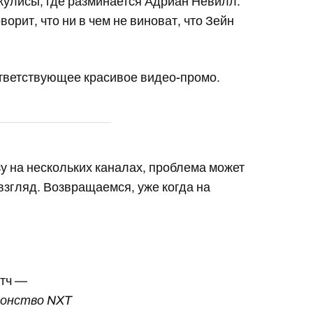
кулисы, где разминается Адриан Невилл.
орит, что ни в чем не виноват, что Зейн
тветствующее красивое видео-промо.
зу на нескольких каналах, проблема может
взгляд. Возвращаемся, уже когда на
атч —
ионство NXT