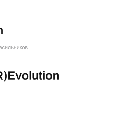
n
асильников
)Evolution