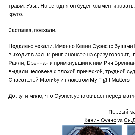
травм. Увы.. Но сегодня он будет комментировать.
круто.
Заставка, поехали.
Недалеко уехали. Именно
Кевин Оуэнс
(с бувами 
выходит в зал. И ринг-анонсерша сразу говорит, ч
Райли, Бреннан и примкнувший к ним Рич Бренна
выдали человека с плохой прической, трудной с
Спасателей Малибу и плакатом My Fight Matters
До жути мило, что Оуэнса успокаивает перед мат
— Первый м
Кевин Оуэнс
vs
Си.