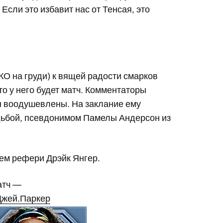
 Если это избавит нас от Тенсая, это
КО на груди) к вящей радости смарков
то у него будет матч. Комментаторы
н воодушевлены. На заклание ему
удьбой, псевдонимом Памелы Андерсон из
чем рефери Дрэйк Янгер.
атч —
Джей.Паркер