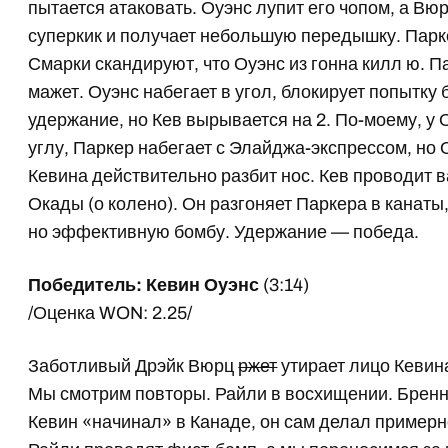
пытается атаковать. Оуэнс лупит его чопом, а Вюр
суперкик и получает небольшую передышку. Парке
Смарки скандируют, что Оуэнс из гонна килл ю. П
мажет. Оуэнс набегает в угол, блокирует попытку 
удержание, но Кев вырывается на 2. По-моему, у 
углу, Паркер набегает с Элайджа-экспрессом, но 
Кевина действительно разбит нос. Кев проводит в
Окады (о колено). Он разгоняет Паркера в канаты
но эффективную бомбу. Удержание — победа.
Победитель: Кевин Оуэнс
(3:14)
/Оценка WON: 2.25/
Заботливый Дрэйк Вюрц
ржет
утирает лицо Кевина
Мы смотрим повторы. Райли в восхищении. Бренна
Кевин «начинал» в Канаде, он сам делал примерно