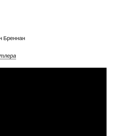
ич Бреннан
атлера