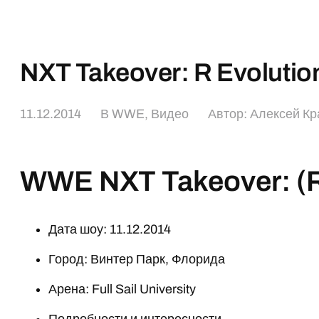
NXT Takeover: R Evolutio
11.12.2014
В
WWE
,
Видео
Автор:
Алексей Кр
WWE NXT Takeover: (R
Дата шоу: 11.12.2014
Город: Винтер Парк, Флорида
Арена: Full Sail University