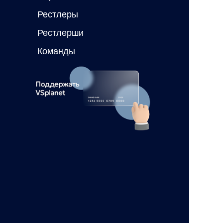
Рестлеры
Рестлерши
Команды