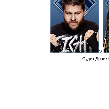
V
Судит
Дрэйк