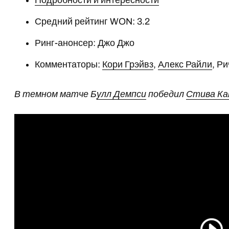
Подробности и интересности
Средний рейтинг WON: 3.2
Ринг-анонсер: Джо Джо
Комментаторы:
Кори Грэйвз
,
Алекс Райли
, Р
В темном матче Б
улл Демпси
победил
Стива К