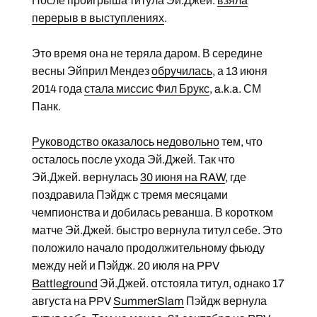
После проигрыша титула Эй.Джей.
взяла
перерыв в выступлениях
.
Это время она не теряла даром. В середине
весны Эйприл Мендез
обручилась
, а 13 июня
2014 года
стала миссис Фил Брукс
, a.k.a. СМ
Панк.
Руководство оказалось недовольно
тем, что
осталось после ухода Эй.Джей. Так что
Эй.Джей. вернулась
30 июня на RAW
, где
поздравила Пэйдж с тремя месяцами
чемпионства и добилась реванша. В коротком
матче Эй.Джей. быстро вернула титул себе. Это
положило начало продолжительному фьюду
между ней и Пэйдж. 20 июля на PPV
Battleground
Эй.Джей. отстояла титул, однако 17
августа на PPV
SummerSlam
Пэйдж вернула