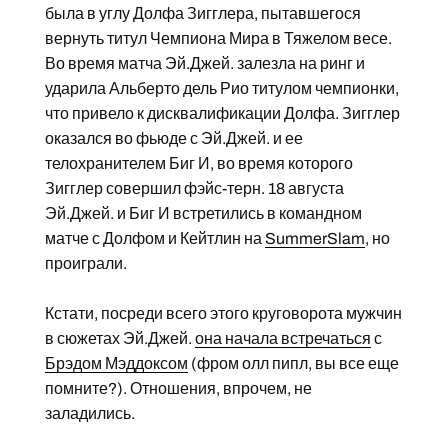
была в углу Долфа Зигглера, пытавшегося
вернуть титул Чемпиона Мира в Тяжелом весе.
Во время матча Эй.Джей. залезла на ринг и
ударила Альберто дель Рио титулом чемпионки,
что привело к дисквалификации Долфа. Зигглер
оказался во фьюде с Эй.Джей. и ее
телохранителем Биг И, во время которого
Зигглер совершил фэйс-терн. 18 августа
Эй.Джей. и Биг И встретились в командном
матче с Долфом и Кейтлин на
SummerSlam
, но
проиграли.
Кстати, посреди всего этого круговорота мужчин
в сюжетах Эй.Джей.
она начала встречаться
с
Брэдом Мэддоксом
(фром олл пипл, вы все еще
помните?). Отношения, впрочем, не
заладились.