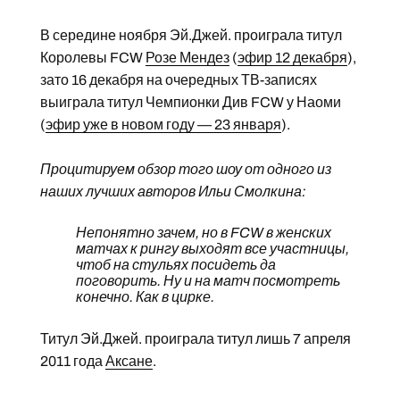
В середине ноября Эй.Джей. проиграла титул
Королевы FCW
Розе Мендез
(
эфир 12 декабря
),
зато 16 декабря на очередных ТВ-записях
выиграла титул Чемпионки Див FCW у Наоми
(
эфир уже в новом году — 23 января
).
Процитируем обзор того шоу от одного из
наших лучших авторов Ильи Смолкина:
Непонятно зачем, но в FCW в женских
матчах к рингу выходят все участницы,
чтоб на стульях посидеть да
поговорить. Ну и на матч посмотреть
конечно. Как в цирке.
Титул Эй.Джей. проиграла титул лишь 7 апреля
2011 года
Аксане
.