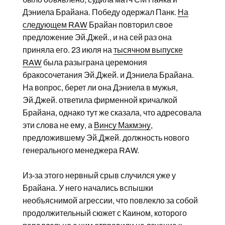
Дэниела Брайана. Победу одержал Панк.
На
следующем RAW
Брайан повторил свое
предложение Эй.Джей., и на сей раз она
приняла его. 23 июля на
тысячном выпуске
RAW
была разыграна церемония
бракосочетания Эй.Джей. и Дэниела Брайана.
На вопрос, берет ли она Дэниела в мужья,
Эй.Джей. ответила фирменной кричалкой
Брайана, однако тут же сказала, что адресовала
эти слова не ему, а
Винсу Макмэну
,
предложившему Эй.Джей. должность нового
генерального менеджера RAW.
Из-за этого нервный срыв случился уже у
Брайана. У него начались вспышки
необъяснимой агрессии, что повлекло за собой
продолжительный сюжет с Каином, которого