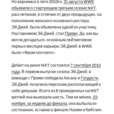
Но вернемся в лето 2010го.
31 августа WWE
объявили о стартующем третьем сезоне NXT
,
рассчитаном, в отличие от двух предыдущих, на
пополнение женского основного ростера.
Эй.Джей. была объявлена одной из участниц.
Наставником Эй.Джей. стал
Примо
. Да, как вы
могли догадаться, основным лейтмотивом
первых месяцев карьеры Эй.Джей. в WWE
было «Фром олл пипл».
Дебют на ринге NXT состоялся
7 сентября 2010
года
. В первом выпуске сезона Эй.Джей. в
команде с Примо победила Аксану и
Голдаста
.
Эй.Джей. получила персонаж располагающей к
себе девушки. Всего из 8 проведенных на NXT
матчей она выиграла шесть. Тем не менее,
23
ноября, за неделю до финала
, она выбыла из
состязания, оставив в финале Наоми и Кейтлин.