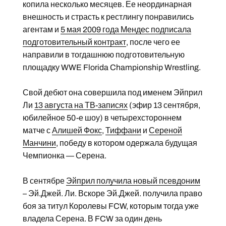
копила несколько месяцев. Ее неординарная
внешность и страсть к рестлингу понравились
агентам и
5 мая 2009 года Мендес подписала
подготовительный контракт
, после чего ее
направили в тогдашнюю подготовительную
площадку WWE Florida Championship Wrestling.
Свой дебют она совершила под именем Эйприл
Ли
13 августа на ТВ-записях
(эфир 13 сентября,
юбилейное 50-е шоу) в четырехстороннем
матче с
Алишей Фокс
,
Тиффани
и
Сереной
Манчини
, победу в котором одержала будущая
Чемпионка — Серена.
В сентябре
Эйприл получила новый псевдоним
– Эй.Джей. Ли. Вскоре Эй.Джей. получила право
боя за титул Королевы FCW, которым тогда уже
владела Серена. В FCW за один день