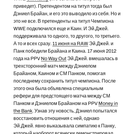
приведет). Претендентом на титул тогда был
Дэниел Брайан, и его это выводило из себя. Но и
это не все. В претенденты на титул Чемпиона
WWE подключился еще и Каин. И Эй.Джей.
поддерживала то одного, то другого, то третьего.
А то и всех сразу.
11 июня на RAW
Эй.Джей. и
Панк победили Брайана и Каина. 17 июня 2012
года на PPV
No Way Out
Эй.Джей. вмешалась в
трехсторонний матч между Дэниелом
Брайаном, Каином и СМ Панком, помогая
последнему сохранить титул чемпиона. После
этого она была объявлена специальным
рефери для предстоящего матча между СМ
Панком и Дэниелом Брайаном на PPV
Money in
the Bank
. Узнав эту новость, Дэниел попытался
восстановить отношения с ней, однако
Эй.Джей. явно выказывала симпатию к Панку,
который наоборот всячески демонстрировал