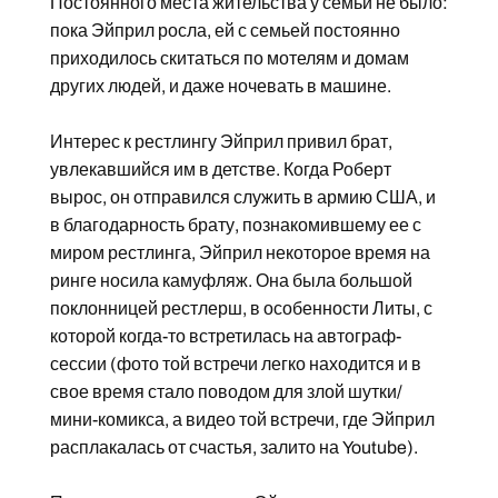
Постоянного места жительства у семьи не было:
пока Эйприл росла, ей с семьей постоянно
приходилось скитаться по мотелям и домам
других людей, и даже ночевать в машине.
Интерес к рестлингу Эйприл привил брат,
увлекавшийся им в детстве. Когда Роберт
вырос, он отправился служить в армию США, и
в благодарность брату, познакомившему ее с
миром рестлинга, Эйприл некоторое время на
ринге носила камуфляж. Она была большой
поклонницей рестлерш, в особенности Литы, с
которой когда-то встретилась на автограф-
сессии (фото той встречи легко находится и в
свое время стало поводом для злой шутки/
мини-комикса, а видео той встречи, где Эйприл
расплакалась от счастья, залито на Youtube).