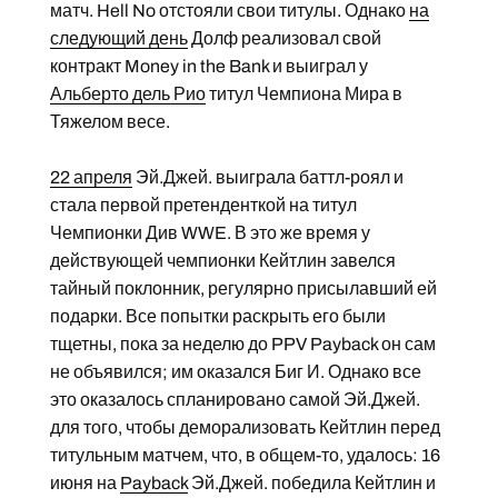
матч. Hell No отстояли свои титулы. Однако
на
следующий день
Долф реализовал свой
контракт Money in the Bank и выиграл у
Альберто дель Рио
титул Чемпиона Мира в
Тяжелом весе.
22 апреля
Эй.Джей. выиграла баттл-роял и
стала первой претенденткой на титул
Чемпионки Див WWE. В это же время у
действующей чемпионки Кейтлин завелся
тайный поклонник, регулярно присылавший ей
подарки. Все попытки раскрыть его были
тщетны, пока за неделю до PPV Payback он сам
не объявился; им оказался Биг И. Однако все
это оказалось спланировано самой Эй.Джей.
для того, чтобы деморализовать Кейтлин перед
титульным матчем, что, в общем-то, удалось: 16
июня на
Payback
Эй.Джей. победила Кейтлин и