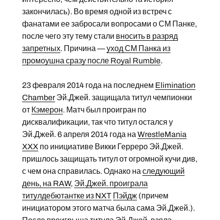
закончилась). Во время одной из встреч с
фанатами ее забросали вопросами о СМ Панке,
после чего эту тему стали
вносить в разряд
запретных
. Причина —
уход СМ Панка из
промоушна сразу после Royal Rumble
.
23 февраля 2014 года на последнем
Elimination
Chamber
Эй.Джей. защищала титул чемпионки
от
Кэмерон
. Матч был проигран по
дисквалификации, так что титул остался у
Эй.Джей. 6 апреля 2014 года на
WrestleMania
XXX
по инициативе Викки Герреро Эй.Джей.
пришлось защищать титул от огромной кучи див,
с чем она справилась. Однако на
следующий
день, на RAW
,
Эй.Джей. проиграла
титулдебютантке из NXT
Пэйдж
(причем
инициатором этого матча была сама Эй.Джей.).