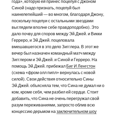
года», которую ей принес поцелуй с Джоном
Синой (надо признать, поцелуй был
наинелепейший — во многом, благодаря Джону,
поскольку поцелуи с остальными звездами
выглядели вполне себе правдоподобно). Это
дало почву для споров между Эй.Джей. и Викки
Герреро, и Эй.Джей. поцеловала
вмешавшегося в это дело Зигглера. В этот же
вечер был назначен командный матч между
Зигглером и Эй.Джей. и Синой и Герреро. На
помощь Эй.Джей. прибежал
Биг И Ленгстон
(схема «фром олл пипл» вернулась с новой
силой). Свои действия относительно Сины
Эй.Джей. объясняла тем, что Сина не думал ни о
ком, кроме себя, чем разбил ей сердце. Стоит
добавить, что Сина не очень перегружал свой
разум переживаниями, запросто облив всю
концессию дерьмом на
заключительном шоу