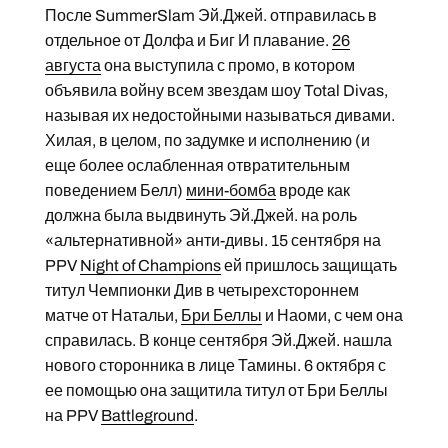
После SummerSlam Эй.Джей. отправилась в
отдельное от Долфа и Биг И плавание.
26
августа
она выступила с промо, в котором
объявила войну всем звездам шоу Total Divas,
называя их недостойными называться дивами.
Хилая, в целом, по задумке и исполнению (и
еще более ослабленная отвратительным
поведением Белл)
мини-бомба
вроде как
должна была выдвинуть Эй.Джей. на роль
«альтернативной» анти-дивы. 15 сентября на
PPV
Night of Champions
ей пришлось защищать
титул Чемпионки Див в четырехстороннем
матче от Натальи,
Бри Беллы
и Наоми, с чем она
справилась. В конце сентября Эй.Джей. нашла
нового сторонника в лице Тамины. 6 октября с
ее помощью она защитила титул от Бри Беллы
на PPV
Battleground
.