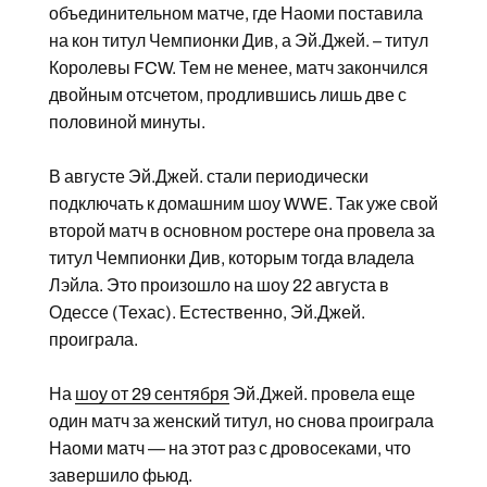
объединительном матче, где Наоми поставила
на кон титул Чемпионки Див, а Эй.Джей. – титул
Королевы FCW. Тем не менее, матч закончился
двойным отсчетом, продлившись лишь две с
половиной минуты.
В августе Эй.Джей. стали периодически
подключать к домашним шоу WWE. Так уже свой
второй матч в основном ростере она провела за
титул Чемпионки Див, которым тогда владела
Лэйла. Это произошло на шоу 22 августа в
Одессе (Техас). Естественно, Эй.Джей.
проиграла.
На
шоу от 29 сентября
Эй.Джей. провела еще
один матч за женский титул, но снова проиграла
Наоми матч — на этот раз с дровосеками, что
завершило фьюд.