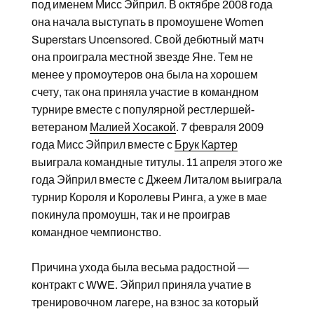
под именем Мисс Эйприл. В октябре 2008 года
она начала выступать в промоушене Women
Superstars Uncensored. Свой дебютный матч
она проиграла местной звезде Яне. Тем не
менее у промоутеров она была на хорошем
счету, так она приняла участие в командном
турнире вместе с популярной рестлершей-
ветераном
Малией Хосакой
. 7 февраля 2009
года Мисс Эйприл вместе с
Брук Картер
выиграла командные титулы. 11 апреля этого же
года Эйприл вместе с Джеем Литалом выиграла
турнир Короля и Королевы Ринга, а уже в мае
покинула промоушн, так и не проиграв
командное чемпионство.
Причина ухода была весьма радостной —
контракт с WWE. Эйприл приняла учатие в
тренировочном лагере, на взнос за который