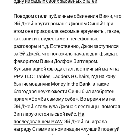
одну из самых своих забавных статей
.
Поводом стали публичные обвинения Викки, что
Эй.Джей. крутит роман с Джоном Синой! При
этом она приводила весомые аргументы, такие,
как записи с видеокамер, телефонные
разговоры и т.д. Естественно, Джон заступился
за Эй.Джей., что положило начало для фьюда с
фаворитом Викки
Долфом Зигглером
.
Кульминацией фьюда стал лестничный матч на
PPV TLC: Tables, Ladders & Chairs, где на кону
был чемоданчик Money in the Bank, а также
благодаря неуклюжести Сины был изобретен
прием «Бомба самому себе». Во время матча
Эй.Джей. столкнула Джона с лестницы, помогая
Зигглеру отстоять свой кейс.
На
последовавшем RAW
Эй.Джей. выиграла
награду Слэмми в номинации «лучший поцелуй