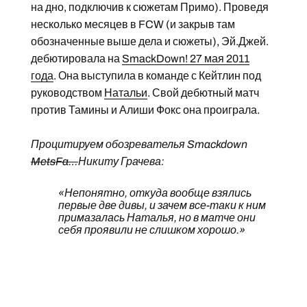
на дно, подключив к сюжетам Примо). Проведя
несколько месяцев в FCW (и закрыв там
обозначенные выше дела и сюжеты), Эй.Джей.
дебютировала на
SmackDown! 27 мая 2011
года
. Она выступила в команде с Кейтлин под
руководством
Натальи
. Свой дебютный матч
против Тамины и Алиши Фокс она проиграла.
Процитируем обозревателья Smackdown
MetsFa…
Никиту Грачева:
«Непонятно, откуда вообще взялись
первые две дивы, и зачем все-таки к ним
примазалась Наталья, но в матче они
себя проявили не слишком хорошо.»