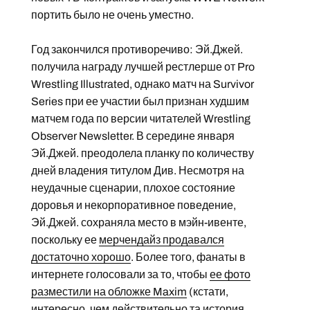
портить было не очень уместно.
Год закончился противоречиво: Эй.Джей.
получила награду лучшей рестлерше от Pro
Wrestling Illustrated, однако матч на Survivor
Series при ее участии был признан худшим
матчем года по версии читателей Wrestling
Observer Newsletter. В середине января
Эй.Джей. преодолела планку по количеству
дней владения титулом Див. Несмотря на
неудачные сценарии, плохое состояние
доровья и некорпоративное поведение,
Эй.Джей. сохраняла место в мэйн-ивенте,
поскольку ее
мерчендайз продавался
достаточно хорошо
. Более того, фанаты в
интернете голосовали за то, чтобы
ее фото
разместили на обложке Maxim
(кстати,
интересно, чем действительно та история