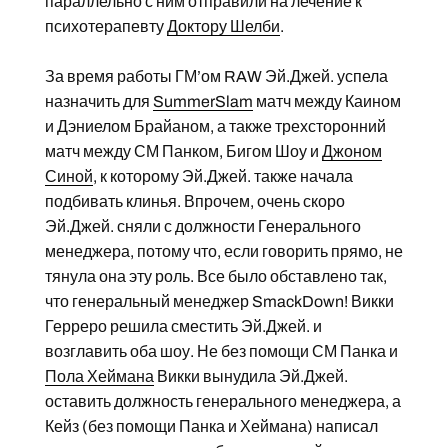
параллельно с ним отправили на лечение к
психотерапевту
Доктору Шелби
.
За время работы ГМ’ом RAW Эй.Джей. успела
назначить для
SummerSlam
матч между Каином
и Дэниелом Брайаном, а также трехсторонний
матч между СМ Панком, Бигом Шоу и
Джоном
Синой
, к которому Эй.Джей. также начала
подбивать клинья. Впрочем, очень скоро
Эй.Джей. сняли с должности Генерального
менеджера, потому что, если говорить прямо, не
тянула она эту роль. Все было обставлено так,
что генеральный менеджер SmackDown! Викки
Герреро решила сместить Эй.Джей. и
возглавить оба шоу. Не без помощи СМ Панка и
Пола Хеймана
Викки вынудила Эй.Джей.
оставить должность генерального менеджера, а
Кейз (без помощи Панка и Хеймана) написал