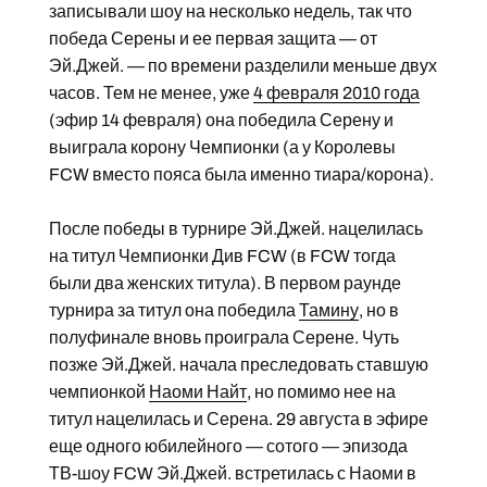
записывали шоу на несколько недель, так что
победа Серены и ее первая защита — от
Эй.Джей. — по времени разделили меньше двух
часов. Тем не менее, уже
4 февраля 2010 года
(эфир 14 февраля) она победила Серену и
выиграла корону Чемпионки (а у Королевы
FCW вместо пояса была именно тиара/корона).
После победы в турнире Эй.Джей. нацелилась
на титул Чемпионки Див FCW (в FCW тогда
были два женских титула). В первом раунде
турнира за титул она победила
Тамину
, но в
полуфинале вновь проиграла Серене. Чуть
позже Эй.Джей. начала преследовать ставшую
чемпионкой
Наоми Найт
, но помимо нее на
титул нацелилась и Серена. 29 августа в эфире
еще одного юбилейного — сотого — эпизода
ТВ-шоу FCW Эй.Джей. встретилась с Наоми в