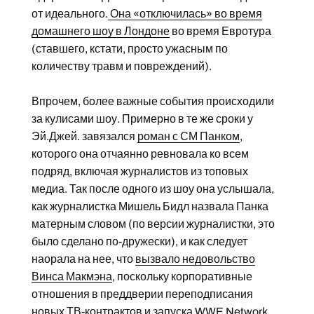
от идеального.
Она «отключилась» во время
домашнего шоу в Лондоне
во время Евротура
(ставшего, кстати, просто ужасным по
количеству травм и повреждений).
Впрочем, более важные события происходили
за кулисами шоу. Примерно в те же сроки у
Эй.Джей. завязался
роман с СМ Панком
,
которого она отчаянно ревновала ко всем
подряд, включая журналистов из топовых
медиа. Так после одного из шоу она услышала,
как журналистка Мишель Бидл назвала Панка
матерным словом (по версии журналистки, это
было сделано по-дружески), и как следует
наорала на нее, что
вызвало недовольство
Винса Макмэна
, поскольку корпоративные
отношения в преддверии переподписания
новых ТВ-контрактов и запуска WWE Network