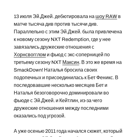
13 июля Эй.Джей. дебютировала на
шоу RAW
в
матче тысяча див против тысячи див.
Параллельно с этим Эй.Джей. была привлечена
к новому сезону NXT Redemption, где у нее
завязались дружеские отношения с
Хорнсвогглом
и фьюд с экс-соперницей по
третьему сезону NXT
Максин
. В это же время на
SmackDown! Наталья бросила своих
подопечных и присоединилась к Бет Феникс. В
последовавшие несколько месяцев Бет и
Наталья безоговорочно доминировали во
фьюде с Эй.Джей. и Кейтлин, из-за чего
дружеские отношения между последними
оказались под угрозой.
А уже осенью 2011 года начался сюжет, который