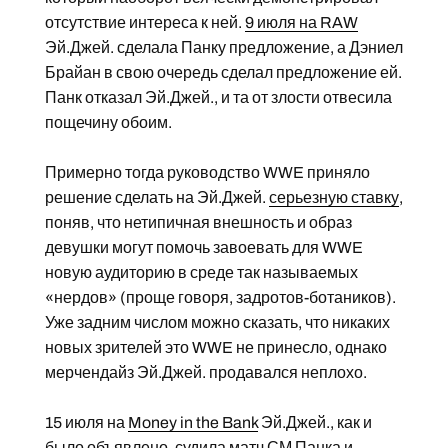
отсутствие интереса к ней.
9 июля на RAW
Эй.Джей. сделала Панку предложение, а Дэниел
Брайан в свою очередь сделал предложение ей.
Панк отказал Эй.Джей., и та от злости отвесила
пощечину обоим.
Примерно тогда руководство WWE приняло
решение сделать на Эй.Джей.
серьезную ставку
,
поняв, что нетипичная внешность и образ
девушки могут помочь завоевать для WWE
новую аудиторию в среде так называемых
«нердов» (проще говоря, задротов-ботаников).
Уже задним числом можно сказать, что никаких
новых зрителей это WWE не принесло, однако
мерчендайз Эй.Джей. продавался неплохо.
15 июля на
Money in the Bank
Эй.Джей., как и
было объявлено, судила матч СМ Панка и