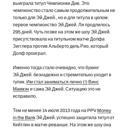
выиграла титул Чемпионки Див. Это
чемпионство стало самым продолжительным не
только для Эй.Джей., но и для титула в целом:
первое чемпионство Эй.Джей. Ли продлилось
295 дней. Чуть позже на этом же шоу Эй.Джей.
присутствовала на титульном матче Долфа
Зигглера против Альберто дель Рио, который
Долф проиграл.
Именно тогда стало очевидно, что букинг
Эй.Джей. безнадежно и стремительно уходит в
тупик.
Им стал заниматься лично (!) Винс
Макмэн
и сама Эй.Джей. Ситуацию это не
исправило.
Тем не менее 14 июля 2013 года на PPV
Money
in the Bank
Эй.Джей. успешно защитила титул от
Кейтлин в матче-реванше. На этом же шоу она