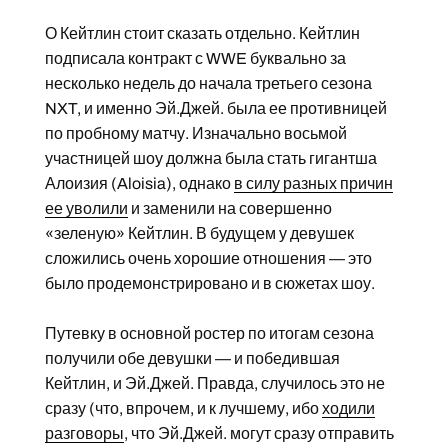
О Кейтлин стоит сказать отдельно. Кейтлин
подписала контракт с WWE буквально за
несколько недель до начала третьего сезона
NXT, и именно Эй.Джей. была ее противницей
по пробному матчу. Изначально восьмой
участницей шоу должна была стать гигантша
Алоизия (Aloisia), однако
в силу разных причин
ее уволили
и заменили на совершенно
«зеленую» Кейтлин. В будущем у девушек
сложились очень хорошие отношения — это
было продемонстрировано и в сюжетах шоу.
Путевку в основной ростер по итогам сезона
получили обе девушки — и победившая
Кейтлин, и Эй.Джей. Правда, случилось это не
сразу (что, впрочем, и к лучшему, ибо
ходили
разговоры
, что Эй.Джей. могут сразу отправить