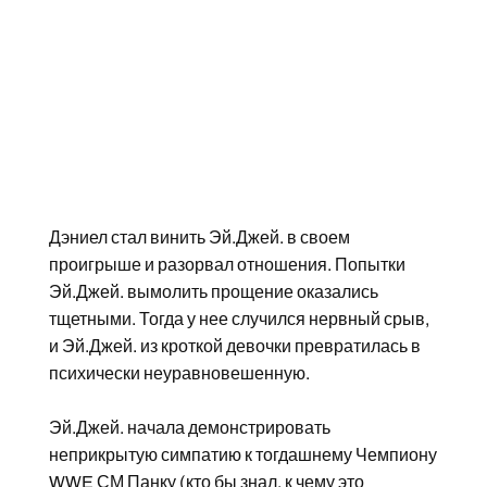
Дэниел стал винить Эй.Джей. в своем
проигрыше и разорвал отношения. Попытки
Эй.Джей. вымолить прощение оказались
тщетными. Тогда у нее случился нервный срыв,
и Эй.Джей. из кроткой девочки превратилась в
психически неуравновешенную.
Эй.Джей. начала демонстрировать
неприкрытую симпатию к тогдашнему Чемпиону
WWE
СМ Панку
(кто бы знал, к чему это