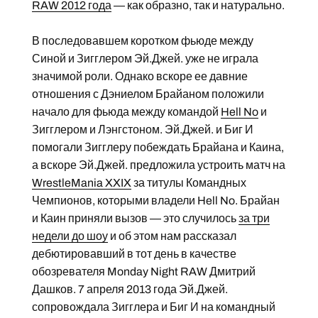
RAW 2012 года
— как образно, так и натурально.
В последовавшем коротком фьюде между
Синой и Зигглером Эй.Джей. уже не играла
значимой роли. Однако вскоре ее давние
отношения с Дэниелом Брайаном положили
начало для фьюда между командой
Hell No
и
Зигглером и Лэнгстоном. Эй.Джей. и Биг И
помогали Зигглеру побеждать Брайана и Каина,
а вскоре Эй.Джей. предложила устроить матч на
WrestleMania XXIX
за титулы Командных
Чемпионов, которыми владели Hell No. Брайан
и Каин приняли вызов — это случилось
за три
недели до шоу
и об этом нам рассказал
дебютировавший в тот день в качестве
обозревателя Monday Night RAW Дмитрий
Дашков. 7 апреля 2013 года Эй.Джей.
сопровождала Зигглера и Биг И на командный