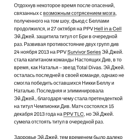
Отдохнув некоторое время после опасений,
связанных с
возможным сотрясением мозга
,
полученного на том шоу, фьюд с Беллами
продолжился, и 27 октября на PPV
Hell in a Cell
Эй.Джей. защитила титул от Бри в очередной
раз. Развивая противостояние двух групп див
24 ноября 2013 на PPV
Survivor Series
Эй.Джей.
стала капитаном команды Настоящих Див, в то
время, как Наталья – звезд Total Divas. Эй.Джей.
осталась последней в своей команде, однако не
смогла победить оставшихся Никки Беллу и
Наталью. Последняя и элиминировала
Эй.Джей., благодаря чему стала претенденткой
на титул Чемпионки Див. Матч состоялся 15
декабря 2013 года на
PPV TLC
, но Эй.Джей.
сумела отстоять титул в очередной раз.
Здоровье Эй.Джей. тем временем было далеко