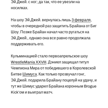
Эй.Джей. с ног; да так, что ее увезли на
носилках.
На шоу Эй.Джей. вернулась лишь
3 февраля
,
чтобы в очередной раз защитить Брайана от Биг
Шоу. Позже Брайан начал часто ругаться на
Эй.Джей., однако она все равно продолжала
поддерживать его.
Кульминацией стало первоапрельское шоу
WrestleMania XXVIII
. Дэниел защищал титул
Чемпиона Мира от победившего в Королевской
Битве
Шимуса
. Как только прозвучал гонг,
Эй.Джей. подарила Брайану поцелуй на удачу, и
тут же Шимус ударил Брайана коронным Brogue
Kick’ом и выиграл матч.