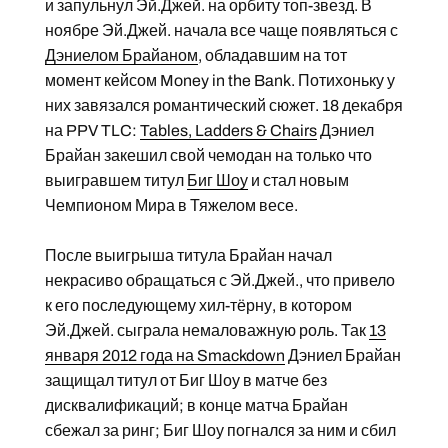
и запульнул Эй.Джей. на орбиту топ-звезд. В
ноябре Эй.Джей. начала все чаще появляться с
Дэниелом Брайаном
, обладавшим на тот
момент кейсом Money in the Bank. Потихоньку у
них завязался романтический сюжет. 18 декабря
на PPV TLC:
Tables, Ladders & Chairs
Дэниел
Брайан закешил свой чемодан на только что
выигравшем титул
Биг Шоу
и стал новым
Чемпионом Мира в Тяжелом весе.
После выигрыша титула Брайан начал
некрасиво обращаться с Эй.Джей., что привело
к его последующему хил-тёрну, в котором
Эй.Джей. сыграла немаловажную роль. Так
13
января 2012 года на Smackdown
Дэниел Брайан
защищал титул от Биг Шоу в матче без
дисквалификаций; в конце матча Брайан
сбежал за ринг; Биг Шоу погнался за ним и сбил