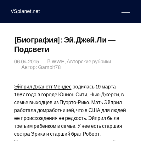
VSplanet.net
[Биография]: Эй.Джей.Ли —
Подсвети
06.04.2015
В
WWE
,
Авторские рубрики
Автор:
Gambit78
Эйприл Джанетт Мендес
родилась 19 марта
1987 года в городе Юнион Сити, Нью-Джерси, в
семье выходцев из Пуэрто-Рико. Мать Эйприл
работала домработницей, что в США для людей
ее происхождения не редкость. Эйприл была
третьим ребенком в семье. У нее есть старшая
сестра Эрика и старший брат Роберт.