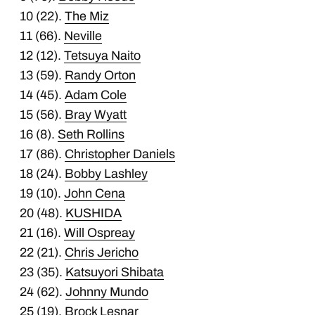
10 (22).
The Miz
11 (66).
Neville
12 (12).
Tetsuya Naito
13 (59).
Randy Orton
14 (45).
Adam Cole
15 (56).
Bray Wyatt
16 (8).
Seth Rollins
17 (86).
Christopher Daniels
18 (24).
Bobby Lashley
19 (10).
John Cena
20 (48).
KUSHIDA
21 (16).
Will Ospreay
22 (21).
Chris Jericho
23 (35).
Katsuyori Shibata
24 (62).
Johnny Mundo
25 (19).
Brock Lesnar