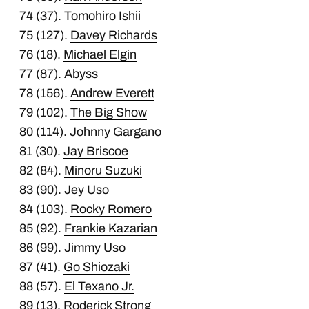
74 (37).
Tomohiro Ishii
75 (127).
Davey Richards
76 (18).
Michael Elgin
77 (87).
Abyss
78 (156).
Andrew Everett
79 (102).
The Big Show
80 (114).
Johnny Gargano
81 (30).
Jay Briscoe
82 (84).
Minoru Suzuki
83 (90).
Jey Uso
84 (103).
Rocky Romero
85 (92).
Frankie Kazarian
86 (99).
Jimmy Uso
87 (41).
Go Shiozaki
88 (57).
El Texano Jr.
89 (13).
Roderick Strong