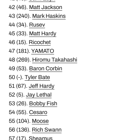
42 (46).
Matt Jackson
43 (240).
Mark Haskins
44 (34).
Rusev
45 (33).
Matt Hardy
46 (15).
Ricochet
47 (181).
YAMATO
48 (269).
Hiromu Takahashi
49 (53).
Baron Corbin
50 (-).
Tyler Bate
51 (67).
Jeff Hardy
52 (5).
Jay Lethal
53 (26).
Bobby Fish
54 (55).
Cesaro
55 (104).
Moose
56 (136).
Rich Swann
57 (17).
Sheamus