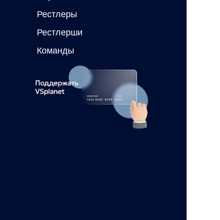
Рестлеры
Рестлерши
Команды