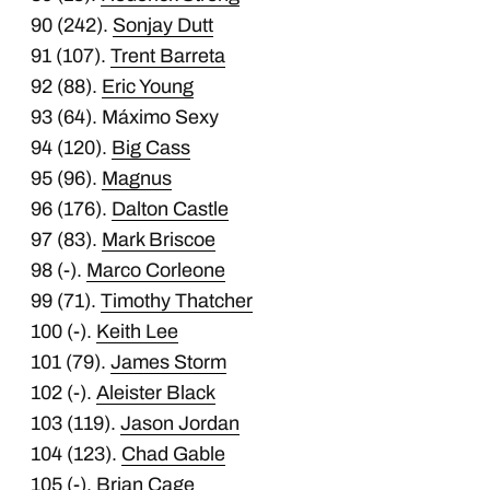
90 (242).
Sonjay Dutt
91 (107).
Trent Barreta
92 (88).
Eric Young
93 (64). Máximo Sexy
94 (120).
Big Cass
95 (96).
Magnus
96 (176).
Dalton Castle
97 (83).
Mark Briscoe
98 (-).
Marco Corleone
99 (71).
Timothy Thatcher
100 (-).
Keith Lee
101 (79).
James Storm
102 (-).
Aleister Black
103 (119).
Jason Jordan
104 (123).
Chad Gable
105 (-).
Brian Cage