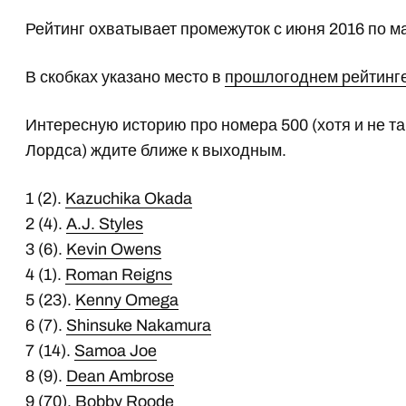
Рейтинг охватывает промежуток с июня 2016 по ма
В скобках указано место в
прошлогоднем рейтинг
Интересную историю про номера 500 (хотя и не 
Лордса) ждите ближе к выходным.
1 (2).
Kazuchika Okada
2 (4).
A.J. Styles
3 (6).
Kevin Owens
4 (1).
Roman Reigns
5 (23).
Kenny Omega
6 (7).
Shinsuke Nakamura
7 (14).
Samoa Joe
8 (9).
Dean Ambrose
9 (70).
Bobby Roode