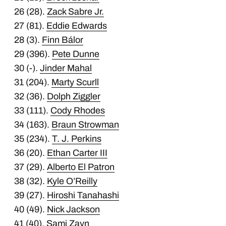
26 (28).
Zack Sabre Jr.
27 (81).
Eddie Edwards
28 (3).
Finn Bálor
29 (396).
Pete Dunne
30 (-).
Jinder Mahal
31 (204).
Marty Scurll
32 (36).
Dolph Ziggler
33 (111).
Cody Rhodes
34 (163).
Braun Strowman
35 (234).
T. J. Perkins
36 (20).
Ethan Carter III
37 (29).
Alberto El Patron
38 (32).
Kyle O’Reilly
39 (27).
Hiroshi Tanahashi
40 (49).
Nick Jackson
41 (40).
Sami Zayn