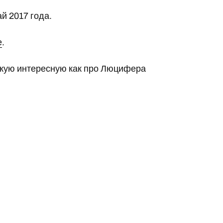
й 2017 года.
е
.
такую интересную как про Люцифера