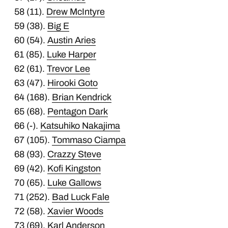
58 (11).
Drew McIntyre
59 (38).
Big E
60 (54).
Austin Aries
61 (85).
Luke Harper
62 (61).
Trevor Lee
63 (47).
Hirooki Goto
64 (168).
Brian Kendrick
65 (68).
Pentagon Dark
66 (-).
Katsuhiko Nakajima
67 (105).
Tommaso Ciampa
68 (93).
Crazzy Steve
69 (42).
Kofi Kingston
70 (65).
Luke Gallows
71 (252).
Bad Luck Fale
72 (58).
Xavier Woods
73 (69).
Karl Anderson