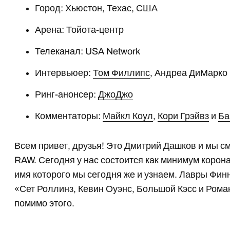
Город: Хьюстон, Техас, США
Арена: Тойота-центр
Телеканал: USA Network
Интервьюер:
Том Филлипс
, Андреа ДиМарко
Ринг-анонсер:
ДжоДжо
Комментаторы:
Майкл Коул
,
Кори Грэйвз
и
Ба
Всем привет, друзья! Это Дмитрий Дашков и мы с
RAW. Сегодня у нас состоится как минимум коро
имя которого мы сегодня же и узнаем. Лавры Финн
«Сет Роллинз, Кевин Оуэнс, Большой Кэсс и Рома
помимо этого.