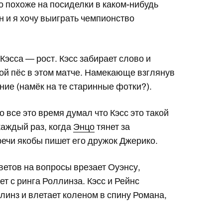
то похоже на посиделки в каком-нибудь
н и я хочу выиграть чемпионство
Кэсса — рост. Кэсс забирает слово и
шой пёс в этом матче. Намекающе взглянув
ние (намёк на те старинные фотки?).
о все это время думал что Кэсс это такой
каждый раз, когда
Энцо
тянет за
 речи якобы пишет его дружок Джерико.
тветов на вопросы врезает Оуэнсу,
ет с ринга Роллинза. Кэсс и Рейнс
линз и влетает коленом в спину Романа,