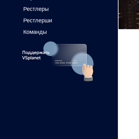
Рестлеры
Рестлерши
Команды