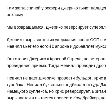
Там же за спиной у рефери Джерико тычет пальце
рекламу.
Мы возвращаемся, Джерико реверсирует суперпле
Джерико вырывается из удержания после ССП с ме
Невилл бьет его ногой с апрона и добавляет мунсо
Он готовит Джерико к Красной Стреле, но ветеран
проведения приема. Тогда Невилл проводит дропк
Невилл не дает Джерике провести бульдог, Крис 
турнбакл. Невилл буквально подбирает оттуда Дж
Немецкого суплекса, но Крис реверсирует. Британ
вырывается и пытается провести Коудбрейкер, но